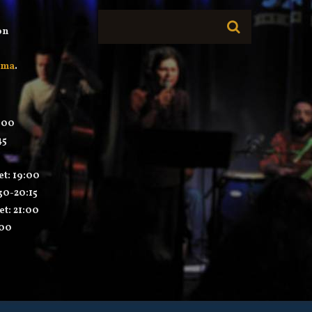
on
mma
.
:00
45
et: 19:00
:30-20:15
et: 21:00
:00