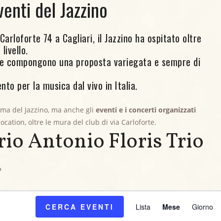
venti del Jazzino
arloforte 74 a Cagliari, il Jazzino ha ospitato oltre
livello.
ore compongono una proposta variegata e sempre di
nto per la musica dal vivo in Italia.
mma del Jazzino, ma anche gli
eventi e i concerti organizzati
 location, oltre le mura del club di via Carloforte.
rio Antonio Floris Trio
o
E
CERCA EVENTI
Lista
Mese
Giorno
v