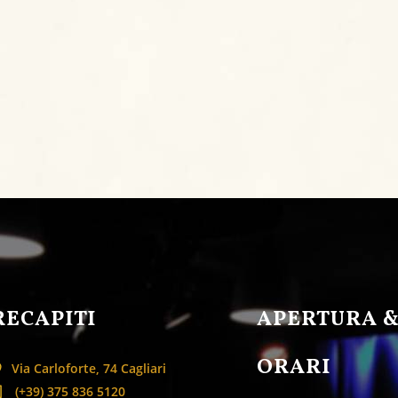
RECAPITI
APERTURA 
ORARI
Via Carloforte, 74 Cagliari
(+39) 375 836 5120