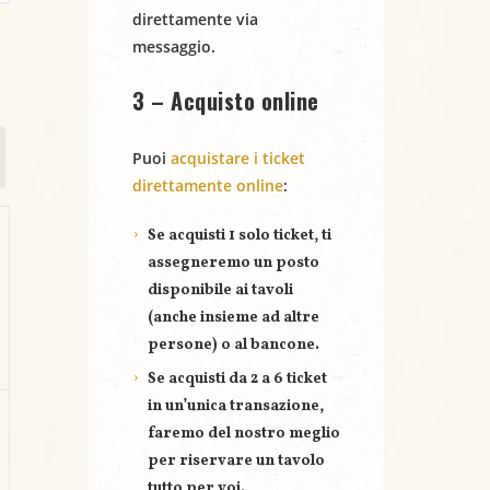
direttamente via
messaggio.
3 – Acquisto online
Puoi
acquistare i ticket
direttamente online
:
Se acquisti
1 solo ticket
, ti
assegneremo un posto
disponibile ai tavoli
(anche insieme ad altre
persone) o al bancone.
Se acquisti
da 2 a 6 ticket
in un’unica transazione,
faremo del nostro meglio
per riservare un
tavolo
tutto per voi
.