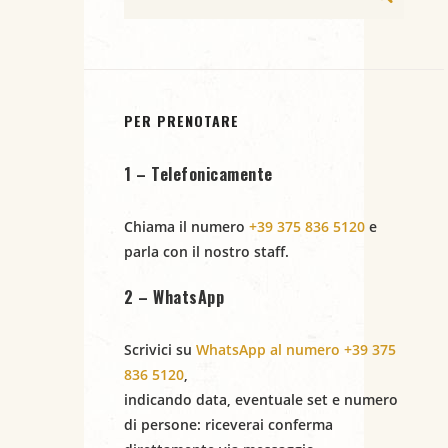
a
v
i
PER PRENOTARE
g
1 – Telefonicamente
a
Chiama il numero
+39 375 836 5120
e
z
parla con il nostro staff.
i
2 – WhatsApp
o
Scrivici su
WhatsApp al numero +39 375
n
836 5120
,
indicando
data
,
eventuale set
e
numero
e
di persone
: riceverai conferma