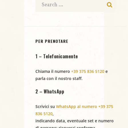
i
N
a
v
i
PER PRENOTARE
g
1 – Telefonicamente
a
Chiama il numero
+39 375 836 5120
e
z
parla con il nostro staff.
i
2 – WhatsApp
o
Scrivici su
WhatsApp al numero +39 375
n
836 5120
,
indicando
data
,
eventuale set
e
numero
e
di persone
: riceverai conferma