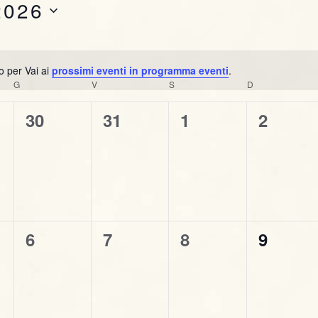
2026
n
t
o
o per Vai ai
prossimi eventi in programma eventi
.
N
V
G
GIOVEDÌ
V
VENERDÌ
S
SABATO
D
DOMENICA
o
i
t
0
0
0
0
30
31
1
2
i
s
e
e
e
e
c
e
t
v
v
v
v
e
e
e
e
e
N
n
n
n
n
0
0
0
0
6
7
8
a
9
t
t
t
t
e
e
e
e
i
i
i
i
v
v
v
v
v
,
,
,
,
i
e
e
e
e