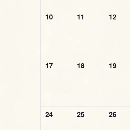
e
i
n
n
n
C
v
o
e
0
0
0
10
11
12
t
t
t
r
i
e
e
e
d
i
i
i
c
v
v
v
,
,
,
s
a
i
E
e
e
e
t
E
v
n
n
n
e
e
v
0
0
0
17
18
19
t
t
t
n
t
N
e
e
e
e
i
i
i
i
v
v
v
,
,
,
a
n
p
e
e
e
e
v
t
r
n
n
n
P
i
i
0
0
0
24
25
26
t
t
t
a
g
e
e
e
r
i
i
i
o