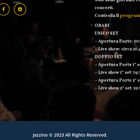
Solo nelle giornate c
concerti.
Controlla il
progra
ORARI
UNICO SET
– Apertura Porte: 20
– Live show: circa 21:
DOPPIO SET
– Apertura Porte 1° s
– Live show 1° set: 19
– Apertura Porte 2° s
– Live show 2° set: 22
Jazzino
© 2023 All Rights Reserved.