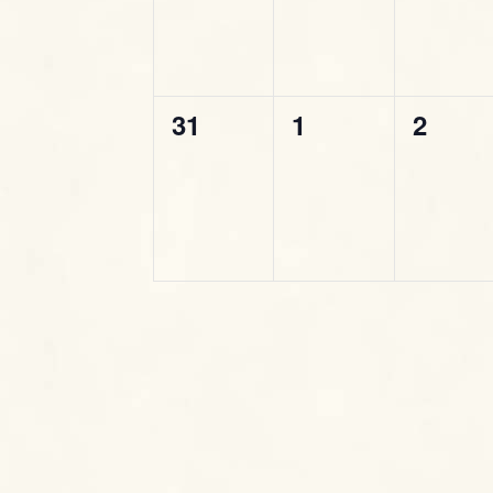
v
v
v
,
,
,
a
l
e
e
e
a
z
C
n
n
n
i
h
0
0
0
31
1
2
t
t
t
i
o
e
e
e
i
i
i
a
v
v
v
v
,
,
,
n
e
e
e
e
e
.
n
n
n
t
t
t
i
i
i
,
,
,