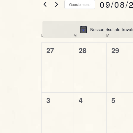
09/08/
Questo mese
r
n
i
S
t
s
e
c
Nessun risultato trovat
l
i
C
i
L
LUNEDÌ
M
MARTEDÌ
M
MERCOLEDÌ
e
P
R
z
a
0
0
0
27
28
29
a
i
i
r
e
e
e
l
o
o
n
v
v
v
c
e
l
a
e
e
e
a
e
l
n
C
n
n
n
a
r
h
d
d
0
0
0
3
4
5
t
t
t
i
a
c
e
e
e
a
i
i
i
a
t
v
v
v
v
,
,
,
a
a
r
e
.
e
e
e
.