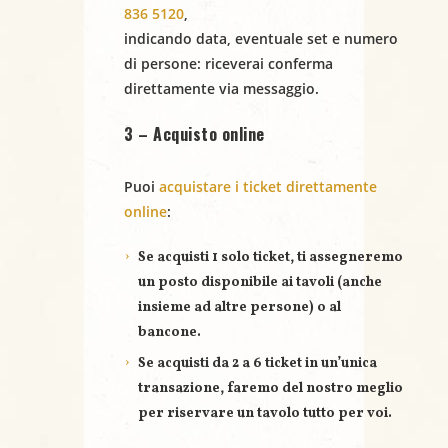
n
836 5120
,
indicando
data
,
eventuale set
e
numero
e
di persone
: riceverai conferma
direttamente via messaggio.
3 – Acquisto online
Puoi
acquistare i ticket direttamente
online
:
Se acquisti
1 solo ticket
, ti assegneremo
un posto disponibile ai tavoli (anche
insieme ad altre persone) o al
bancone.
Se acquisti
da 2 a 6 ticket
in un’unica
transazione, faremo del nostro meglio
per riservare un
tavolo tutto per voi
.