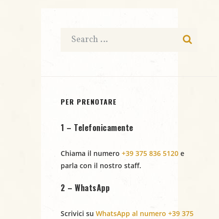
t
n
t
e
e
i
N
a
v
i
PER PRENOTARE
g
1 – Telefonicamente
a
Chiama il numero
+39 375 836 5120
e
z
parla con il nostro staff.
i
2 – WhatsApp
o
Scrivici su
WhatsApp al numero +39 375