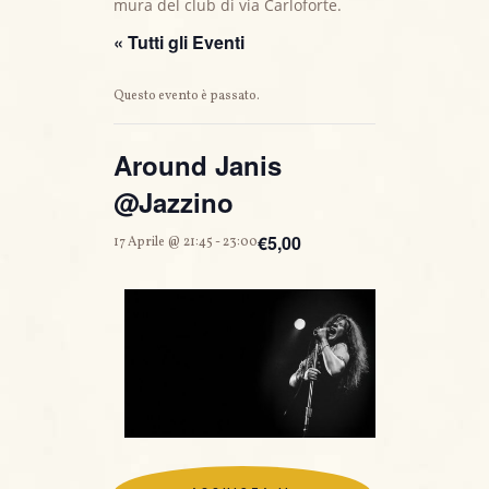
mura del club di via Carloforte.
« Tutti gli Eventi
Questo evento è passato.
Around Janis
@Jazzino
€5,00
17 Aprile @ 21:45
-
23:00