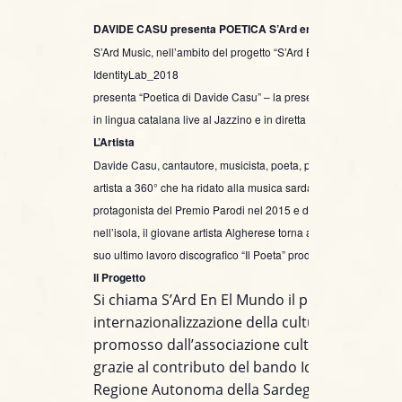
DAVIDE CASU presenta POETICA S’Ard en El Mundo
S’Ard Music, nell’ambito del progetto “S’Ard En El Mundo” –
IdentityLab_2018
presenta “Poetica di Davide Casu” – la presentazione del libro 
in lingua catalana live al Jazzino e in diretta streaming
L’Artista
Davide Casu, cantautore, musicista, poeta, pittore… Davide Ca
artista a 360° che ha ridato alla musica sarda la canzone d’auto
protagonista del Premio Parodi nel 2015 e di diversi live di su
nell’isola, il giovane artista Algherese torna al
Jazzino
per prese
suo ultimo lavoro discografico “Il Poeta” prodotto da S’ard Music
Il Progetto
Si chiama S’Ard En El Mundo il progetto di
internazionalizzazione della cultura identitari
promosso dall’associazione culturale S’Ardmu
grazie al contributo del bando IdentityLab del
Regione Autonoma della Sardegna.