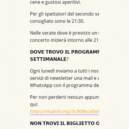
cene e gustosi aperitivi.
Per gli spettatori del secondo set l’orario d’ar
consigliato sono le 21:30.
Nelle serate dove è previsto un unico set, il
concerto inizierà intorno alle 21:45.
𝗗𝗢𝗩𝗘 𝗧𝗥𝗢𝗩𝗢 𝗜𝗟 𝗣𝗥𝗢𝗚𝗥𝗔𝗠𝗠𝗔
𝗦𝗘𝗧𝗧𝗜𝗠𝗔𝗡𝗔𝗟𝗘?
Ogni lunedì inviamo a tutti i nostri clienti iscrit
servizi di newsletter una mail e un messaggio
WhatsApp con il programma della settimana.
Per non perderti nessun appuntamento, iscriv
qui:
https://mailchi.mp/3c909bcd0e60/jazzino_wh
𝗡𝗢𝗡 𝗧𝗥𝗢𝗩𝗜 𝗜𝗟 𝗕𝗜𝗚𝗟𝗜𝗘𝗧𝗧𝗢 𝗢𝗡𝗟𝗜𝗡𝗘?