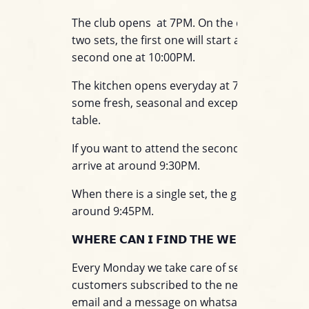
The club opens at 7PM. On the day that featu
two sets, the first one will start at 7:00 PM an
second one at 10:00PM.
The kitchen opens everyday at 7:00PM to deli
some fresh, seasonal and exceptional food at
table.
If you want to attend the second set we sugg
arrive at around 9:30PM.
When there is a single set, the gig will start at
around 9:45PM.
𝗪𝗛𝗘𝗥𝗘 𝗖𝗔𝗡 𝗜 𝗙𝗜𝗡𝗗 𝗧𝗛𝗘 𝗪𝗘𝗘𝗞𝗟𝗬 𝗣𝗥𝗢
Every Monday we take care of sending to all o
customers subscribed to the newsletter servi
email and a message on whatsapp with the