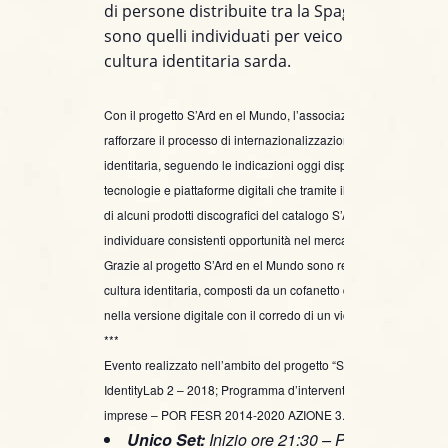
di persone distribuite tra la Spagna e le Amer
sono quelli individuati per veicolare i messagg
cultura identitaria sarda.
Con il progetto S’Ard en el Mundo, l’associazione S’Ardmusic i
rafforzare il processo di internazionalizzazione dei prodotti dell
identitaria, seguendo le indicazioni oggi disponibili grazie alle
tecnologie e piattaforme digitali che tramite il monitoraggio degli
di alcuni prodotti discografici del catalogo S’Ard, hanno consenti
individuare consistenti opportunità nel mercato ispanico.
Grazie al progetto S’Ard en el Mundo sono realizzati 3 prodotti 
cultura identitaria, composti da un cofanetto disco-libro e dispon
nella versione digitale con il corredo di un video di accompag
***
Evento realizzato nell’ambito del progetto “S’Ard En El Mundo”
IdentityLab 2 – 2018; Programma d’intervento: 3 – Competitività
imprese – POR FESR 2014-2020 AZIONE 3.4.1
Unico Set:
Inizio ore 21:30 – Prezzo spettaco