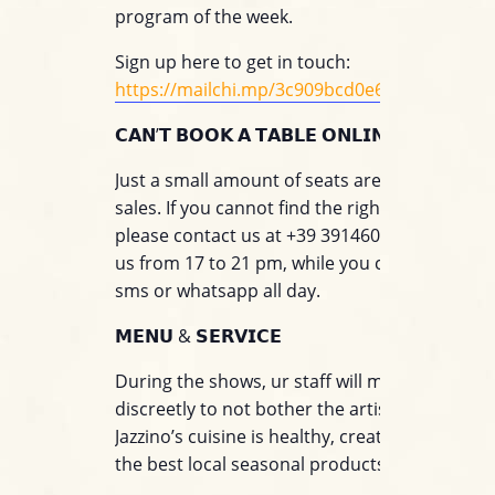
program of the week.
Sign up here to get in touch:
https://mailchi.mp/3c909bcd0e60/jazzino_wh
𝗖𝗔𝗡’𝗧 𝗕𝗢𝗢𝗞 𝗔 𝗧𝗔𝗕𝗟𝗘 𝗢𝗡𝗟𝗜𝗡𝗘?
Just a small amount of seats are available for
sales. If you cannot find the right table for you
please contact us at +39 3914603924. You can 
us from 17 to 21 pm, while you can write to u
sms or whatsapp all day.
𝗠𝗘𝗡𝗨 & 𝗦𝗘𝗥𝗩𝗜𝗖𝗘
During the shows, ur staff will move around
discreetly to not bother the artists on stage.
Jazzino’s cuisine is healthy, creative and base
the best local seasonal products.