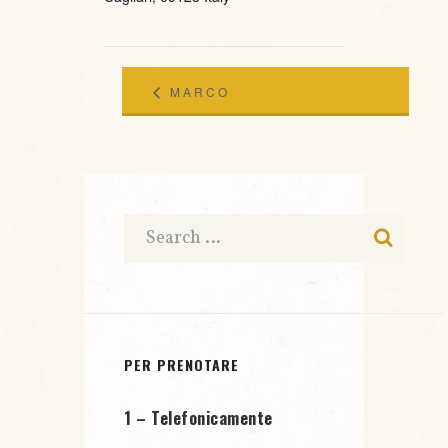
MARCO
COCCO
RICCARDO
QUARTET
MELIS &
LIVE@
BSM BAND
JAZZINO
LIVE@
JAZZINO
PER PRENOTARE
1 – Telefonicamente