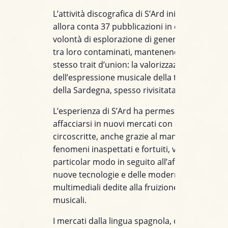
L’attività discografica di S’Ard inizia nel 2004 e
allora conta 37 pubblicazioni in cui è evidente
volontà di esplorazione di generi musicali con
tra loro contaminati, mantenendo pur sempr
stesso trait d’union: la valorizzazione
dell’espressione musicale della tradizione po
della Sardegna, spesso rivisitata in chiave m
L’esperienza di S’Ard ha permesso negli anni 
affacciarsi in nuovi mercati con azioni mirate 
circoscritte, anche grazie al manifestarsi di
fenomeni inaspettati e fortuiti, venuti a galla i
particolar modo in seguito all’affermazione de
nuove tecnologie e delle moderne piattaform
multimediali dedite alla fruizione di contenuti
musicali.
I mercati dalla lingua spagnola, con quasi 1 m