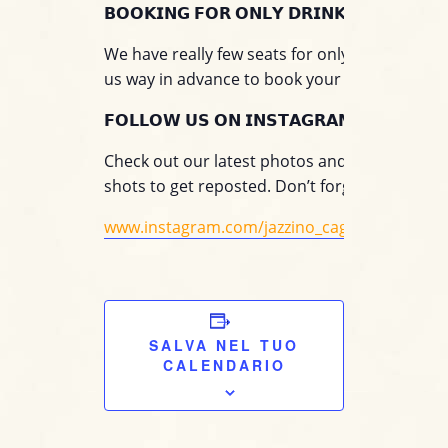
𝗕𝗢𝗢𝗞𝗜𝗡𝗚 𝗙𝗢𝗥 𝗢𝗡𝗟𝗬 𝗗𝗥𝗜𝗡𝗞
We have really few seats for only drink. Please
us way in advance to book your seat only for 
𝗙𝗢𝗟𝗟𝗢𝗪 𝗨𝗦 𝗢𝗡 𝗜𝗡𝗦𝗧𝗔𝗚𝗥𝗔𝗠!
Check out our latest photos and tag us on yo
shots to get reposted. Don’t forget to follow u
www.instagram.com/jazzino_cagliari/
SALVA NEL TUO
CALENDARIO