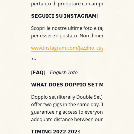
pertanto di prenotare con ampio anticipo.
𝗦𝗘𝗚𝗨𝗜𝗖𝗜 𝗦𝗨 𝗜𝗡𝗦𝗧𝗔𝗚𝗥𝗔𝗠!
Scopri le nostre ultime foto e taggaci nei tuoi 
per essere ripostato. Non dimenticare di segu
www.instagram.com/jazzino_cagliari/
**
[𝗙𝗔𝗤] – 𝘌𝘯𝘨𝘭𝘪𝘴𝘩 𝘐𝘯𝘧𝘰
𝗪𝗛𝗔𝗧 𝗗𝗢𝗘𝗦 𝗗𝗢𝗣𝗣𝗜𝗢 𝗦𝗘𝗧 𝗠𝗘𝗔𝗡?
Doppio set (literally Double Set) means we wil
offer two gigs in the same day. This is for
guaranteeing access to everyone while keepi
adequate distance between our customers.
𝗧𝗜𝗠𝗜𝗡𝗚 𝟮𝟬𝟮𝟮-𝟮𝟬𝟮3