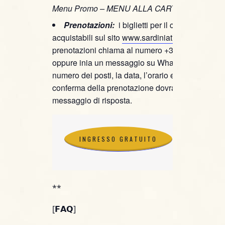
Menu Promo – MENU ALLA CARTA;
Prenotazioni:
i biglietti per il concerto sono
acquistabili sul sito
www.sardiniaticket.com
, per
prenotazioni chiama al numero +39 391 460392
oppure inia un messaggio su WhatsApp specific
numero dei posti, la data, l’orario e il nominativo.
conferma della prenotazione dovrai attendere il
messaggio di risposta.
INGRESSO GRATUITO
INGRESSO GRATUITO
**
[𝗙𝗔𝗤]