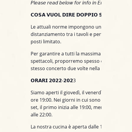
𝘗𝘭𝘦𝘢𝘴𝘦 𝘳𝘦𝘢𝘥 𝘣𝘦𝘭𝘰𝘸 𝘧𝘰𝘳 𝘪𝘯𝘧𝘰 𝘪𝘯 𝘌𝘯𝘨𝘭𝘪𝘴𝘩.
𝗖𝗢𝗦𝗔 𝗩𝗨𝗢𝗟 𝗗𝗜𝗥𝗘 𝗗𝗢𝗣𝗣𝗜𝗢 𝗦𝗘𝗧?
Le attuali norme impongono un maggiore
distanziamento tra i tavoli e pertanto un num
posti limitato.
Per garantire a tutti la massima fruibilità degl
spettacoli, proporremo spesso due set, o megl
stesso concerto due volte nella stessa serata.
𝗢𝗥𝗔𝗥𝗜 𝟮𝟬𝟮𝟮-𝟮𝟬𝟮3
Siamo aperti il giovedì, il venerdì e il sabato , 
ore 19:00. Nei giorni in cui sono sono previsti
set, il primo inizia alle 19:00, mentre il second
alle 22:00.
La nostra cucina è aperta dalle 19:00, per ott