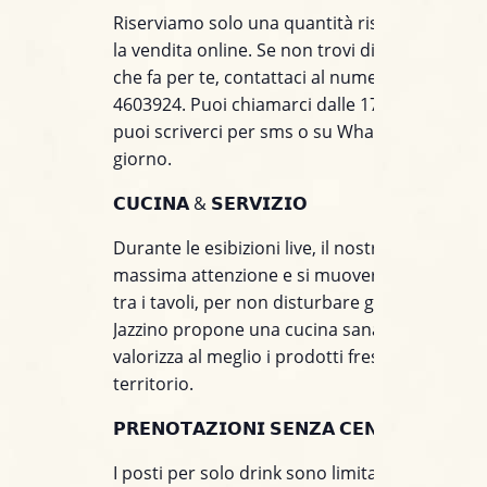
Riserviamo solo una quantità ristretta di post
la vendita online. Se non trovi disponibile il t
che fa per te, contattaci al numero +39 391
4603924. Puoi chiamarci dalle 17 alle 21, men
puoi scriverci per sms o su WhatsApp tutto il
giorno.
𝗖𝗨𝗖𝗜𝗡𝗔 & 𝗦𝗘𝗥𝗩𝗜𝗭𝗜𝗢
Durante le esibizioni live, il nostro staff prest
massima attenzione e si muoverà con discrez
tra i tavoli, per non disturbare gli artisti sul pal
Jazzino propone una cucina sana e creativa c
valorizza al meglio i prodotti freschi e stagiona
territorio.
𝗣𝗥𝗘𝗡𝗢𝗧𝗔𝗭𝗜𝗢𝗡𝗜 𝗦𝗘𝗡𝗭𝗔 𝗖𝗘𝗡𝗔
I posti per solo drink sono limitati. Consiglia