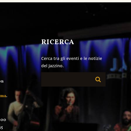
&
RICERCA
Cerca tra gli eventi e le notizie
del Jazzino.
on
mma
.
:00
45