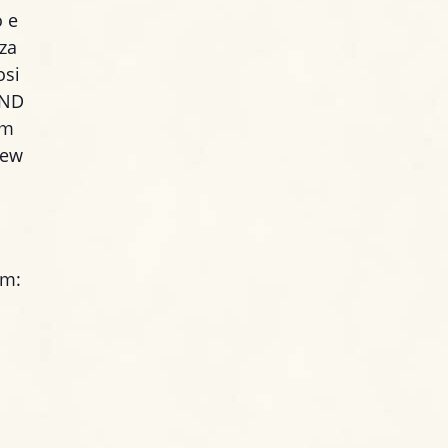
o e
nza
osi
AND
om
New
im: