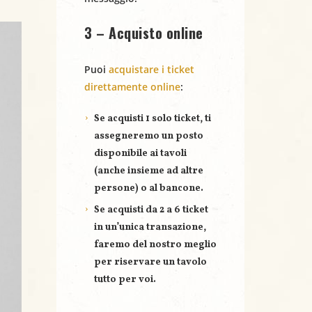
3 – Acquisto online
Puoi
acquistare i ticket
direttamente online
:
Se acquisti
1 solo ticket
, ti
assegneremo un posto
disponibile ai tavoli
(anche insieme ad altre
persone) o al bancone.
Se acquisti
da 2 a 6 ticket
in un’unica transazione,
faremo del nostro meglio
per riservare un
tavolo
tutto per voi
.