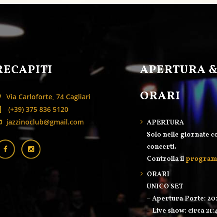
RECAPITI
APERTURA 
ORARI
Via Carloforte, 74 Cagliari
(+39) 375 836 5120
jazzinoclub@gmail.com
APERTURA
Solo nelle giornate c
concerti.
Controlla il
progra
ORARI
UNICO SET
– Apertura Porte: 20
– Live show: circa 21: