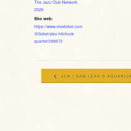
The Jazz Club Network
2026
Sito web:
https://www.vivaticket.com
/it/ticket/alex-hitchcok-
quartet/298672
JCN | SAM LEAK’S AQUARIU
CHAPTER