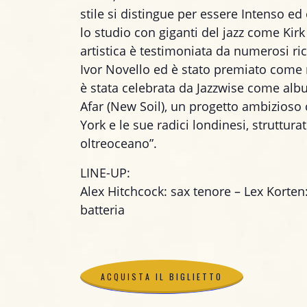
stile si distingue per essere Intenso e
lo studio con giganti del jazz come Kir
artistica è testimoniata da numerosi r
Ivor Novello ed è stato premiato come
è stata celebrata da Jazzwise come alb
Afar (New Soil), un progetto ambizioso
York e le sue radici londinesi, struttur
oltreoceano”.
LINE-UP:
Alex Hitchcock: sax tenore – Lex Korte
batteria
ACQUISTA IL BIGLIETTO