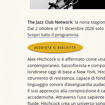
The Jazz Club Network
: la nona stagion
Dal 2 ottobre al 11 dicembre 2026 solo a
Scopri tutto il programma
ACQUISTA IL BIGLIETTO
Alex Hitchcock si è affermato come una d
ACQUISTA IL BIGLIETTO
contemporaneo. Sassofonista e compo
londinese oggi di base a New York, Hi
strumento di resistenza, capace di fon
linguaggio sonoro d’avanguardia audac
Il suo approccio alla composizione è ca
accademiche. Attraverso l’uso sapiente 
fluide, Hitchcock crea un universo sonoro