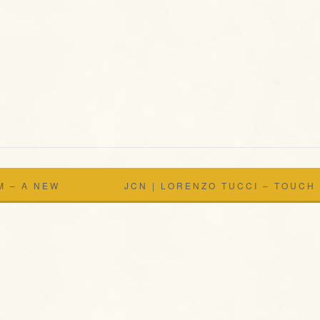
M – A NEW
JCN | LORENZO TUCCI – TOUCH
TRIO