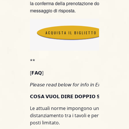
la conferma della prenotazione dovrai attendere i
messaggio di risposta.
ACQUISTA IL BIGLIETTO
ACQUISTA IL BIGLIETTO
**
[𝗙𝗔𝗤]
𝘗𝘭𝘦𝘢𝘴𝘦 𝘳𝘦𝘢𝘥 𝘣𝘦𝘭𝘰𝘸 𝘧𝘰𝘳 𝘪𝘯𝘧𝘰 𝘪𝘯 𝘌𝘯𝘨𝘭𝘪𝘴𝘩.
𝗖𝗢𝗦𝗔 𝗩𝗨𝗢𝗟 𝗗𝗜𝗥𝗘 𝗗𝗢𝗣𝗣𝗜𝗢 𝗦𝗘𝗧?
Le attuali norme impongono un maggiore
distanziamento tra i tavoli e pertanto un num
posti limitato.