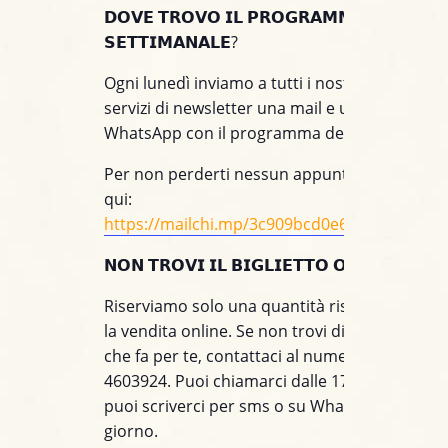
𝗗𝗢𝗩𝗘 𝗧𝗥𝗢𝗩𝗢 𝗜𝗟 𝗣𝗥𝗢𝗚𝗥𝗔𝗠𝗠𝗔
𝗦𝗘𝗧𝗧𝗜𝗠𝗔𝗡𝗔𝗟𝗘?
Ogni lunedì inviamo a tutti i nostri clienti iscrit
servizi di newsletter una mail e un messaggio
WhatsApp con il programma della settimana.
Per non perderti nessun appuntamento, iscriv
qui:
https://mailchi.mp/3c909bcd0e60/jazzino_wh
𝗡𝗢𝗡 𝗧𝗥𝗢𝗩𝗜 𝗜𝗟 𝗕𝗜𝗚𝗟𝗜𝗘𝗧𝗧𝗢 𝗢𝗡𝗟𝗜𝗡𝗘?
Riserviamo solo una quantità ristretta di post
la vendita online. Se non trovi disponibile il t
che fa per te, contattaci al numero +39 391
4603924. Puoi chiamarci dalle 17 alle 21, men
puoi scriverci per sms o su WhatsApp tutto il
giorno.