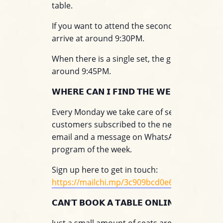
table.
If you want to attend the second set we sugg
arrive at around 9:30PM.
When there is a single set, the gig will start at
around 9:45PM.
𝗪𝗛𝗘𝗥𝗘 𝗖𝗔𝗡 𝗜 𝗙𝗜𝗡𝗗 𝗧𝗛𝗘 𝗪𝗘𝗘𝗞𝗟𝗬 𝗣𝗥𝗢
Every Monday we take care of sending to all o
customers subscribed to the newsletter servi
email and a message on WhatsApp with the
program of the week.
Sign up here to get in touch:
https://mailchi.mp/3c909bcd0e60/jazzino_wh
𝗖𝗔𝗡’𝗧 𝗕𝗢𝗢𝗞 𝗔 𝗧𝗔𝗕𝗟𝗘 𝗢𝗡𝗟𝗜𝗡𝗘?
Just a small amount of seats are available for