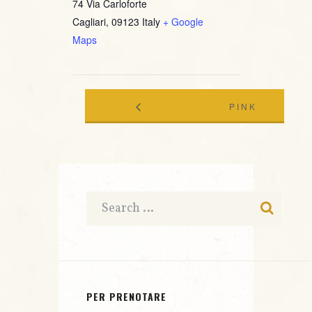
74 Via Carloforte
Cagliari
,
09123
Italy
+ Google
Maps
PINK
ANDIPERLA
LAKE
BAND –
LIVE@
LIVE@
JAZZINO
JAZZINO
PER PRENOTARE