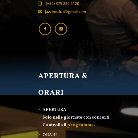
(+39) 375 836 5120
jazzinoclub@gmail.com
APERTURA &
ORARI
APERTURA
Solo nelle giornate con concerti.
Controlla il
programma
.
ORARI