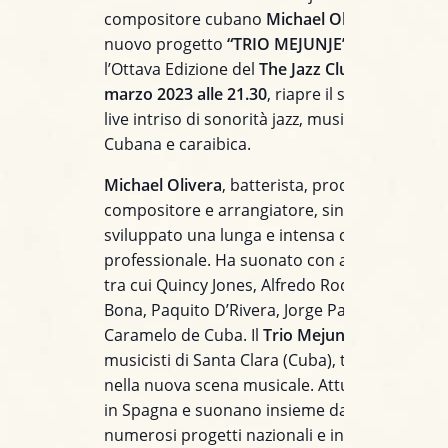
compositore cubano
Michael Olivera
con il s
nuovo progetto
“TRIO MEJUNJE”
a inaugurar
l’Ottava Edizione del
The Jazz Club Network!
I
marzo 2023 alle 21.30
, riapre il sipario con il
live
intriso di sonorità jazz, musica classica, Af
Cubana e caraibica.
Michael Olivera
, batterista, produttore,
compositore e arrangiatore, sin da giovaniss
sviluppato una lunga e intensa carriera
professionale. Ha suonato con artisti e produ
tra cui Quincy Jones, Alfredo Rodriguez, Richa
Bona, Paquito D’Rivera, Jorge Pardo, Pepe Riv
Caramelo de Cuba. Il
Trio Mejunje
è composto
musicisti di Santa Clara (Cuba), tra i più affer
nella nuova scena musicale. Attualmente ris
in Spagna e suonano insieme da oltre 15 anni
numerosi progetti nazionali e internazionali. Il