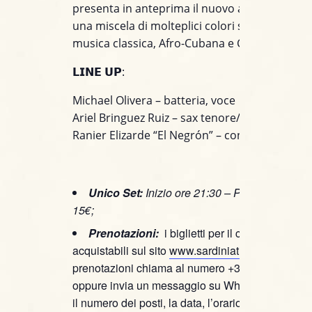
presenta in anteprima il nuovo album “
Mejun
una miscela di molteplici colori sonori, tra jazz
musica classica, Afro-Cubana e Caraibica.
𝗟𝗜𝗡𝗘 𝗨𝗣:
Michael Olivera – batteria, voce
Ariel
Bringuez Ruiz
– sax tenore/voce
Ranier
Elizarde
“El Negrón” – contrabbasso,
b
Unico Set:
Inizio ore 21:30 – Prezzo spettaco
15€;
Prenotazioni:
i biglietti per il concerto sono
acquistabili sul sito
www.sardiniaticket.com
, per
prenotazioni chiama al numero +39 391 460392
oppure invia un messaggio su WhatsApp specif
il numero dei posti, la data, l’orario e il nominati