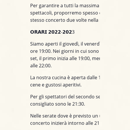
Per garantire a tutti la massima fruibilità degl
spettacoli, proporremo spesso due set, o megl
stesso concerto due volte nella stessa serata.
𝗢𝗥𝗔𝗥𝗜 𝟮𝟬𝟮𝟮-𝟮𝟬𝟮3
Siamo aperti il giovedì, il venerdì e il sabato , 
ore 19:00. Nei giorni in cui sono sono previsti
set, il primo inizia alle 19:00, mentre il second
alle 22:00.
La nostra cucina è aperta dalle 19:00, per ott
cene e gustosi aperitivi.
Per gli spettatori del secondo set l’orario d’ar
consigliato sono le 21:30.
Nelle serate dove è previsto un unico set, il
concerto inizierà intorno alle 21:45.