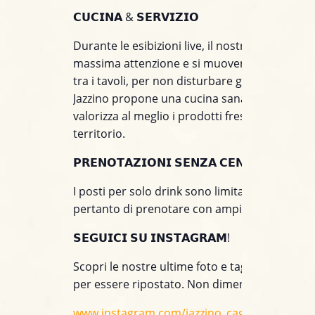
𝗖𝗨𝗖𝗜𝗡𝗔 & 𝗦𝗘𝗥𝗩𝗜𝗭𝗜𝗢
Durante le esibizioni live, il nostro staff prest
massima attenzione e si muoverà con discrez
tra i tavoli, per non disturbare gli artisti sul pal
Jazzino propone una cucina sana e creativa c
valorizza al meglio i prodotti freschi e stagiona
territorio.
𝗣𝗥𝗘𝗡𝗢𝗧𝗔𝗭𝗜𝗢𝗡𝗜 𝗦𝗘𝗡𝗭𝗔 𝗖𝗘𝗡𝗔
I posti per solo drink sono limitati. Consiglia
pertanto di prenotare con ampio anticipo.
𝗦𝗘𝗚𝗨𝗜𝗖𝗜 𝗦𝗨 𝗜𝗡𝗦𝗧𝗔𝗚𝗥𝗔𝗠!
Scopri le nostre ultime foto e taggaci nei tuoi 
per essere ripostato. Non dimenticare di segu
www.instagram.com/jazzino_cagliari/