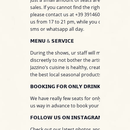
sales. If you cannot find the right table for you
please contact us at +39 3914603924. You can 
us from 17 to 21 pm, while you can write to u
sms or whatsapp all day.
𝗠𝗘𝗡𝗨 & 𝗦𝗘𝗥𝗩𝗜𝗖𝗘
During the shows, ur staff will move around
discreetly to not bother the artists on stage.
Jazzino’s cuisine is healthy, creative and base
the best local seasonal products.
𝗕𝗢𝗢𝗞𝗜𝗡𝗚 𝗙𝗢𝗥 𝗢𝗡𝗟𝗬 𝗗𝗥𝗜𝗡𝗞
We have really few seats for only drinks. Pleas
us way in advance to book your seat only for 
𝗙𝗢𝗟𝗟𝗢𝗪 𝗨𝗦 𝗢𝗡 𝗜𝗡𝗦𝗧𝗔𝗚𝗥𝗔𝗠!
Check out our latest photos and tag us on yo