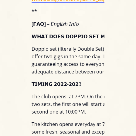
**
[𝗙𝗔𝗤] – 𝘌𝘯𝘨𝘭𝘪𝘴𝘩 𝘐𝘯𝘧𝘰
𝗪𝗛𝗔𝗧 𝗗𝗢𝗘𝗦 𝗗𝗢𝗣𝗣𝗜𝗢 𝗦𝗘𝗧 𝗠𝗘𝗔𝗡?
Doppio set (literally Double Set) means we wil
offer two gigs in the same day. This is for
guaranteeing access to everyone while keepi
adequate distance between our customers.
𝗧𝗜𝗠𝗜𝗡𝗚 𝟮𝟬𝟮𝟮-𝟮𝟬𝟮3
The club opens at 7PM. On the day that featu
two sets, the first one will start at 7:00 PM an
second one at 10:00PM.
The kitchen opens everyday at 7:00PM to deli
some fresh, seasonal and exceptional food at