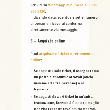
Scrivici su
WhatsApp al numero +39 375
836 5120
,
indicando
data
,
eventuale set
e
numero
di persone
: riceverai conferma
direttamente via messaggio.
3 – Acquisto online
Puoi
acquistare i ticket direttamente
online
:
Se acquisti
1 solo ticket
, ti assegneremo
un posto disponibile ai tavoli (anche
insieme ad altre persone) o al
bancone.
Se acquisti
da 2 a 6 ticket
in un’unica
transazione, faremo del nostro meglio
per riservare un
tavolo tutto per voi
.