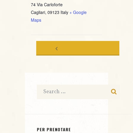
74 Via Carloforte
Cagliari
,
09123
Italy
+ Google
Maps
BRITISH
FABRIZIO
INVASION
BOSSO
LIVE@
QUARTET
JAZZINO
“WE
WONDER”
PER PRENOTARE