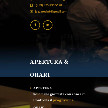
(+39) 375 836 5120
jazzinoclub@gmail.com
APERTURA &
ORARI
APERTURA
Solo nelle giornate con concerti.
Controlla il
programma
.