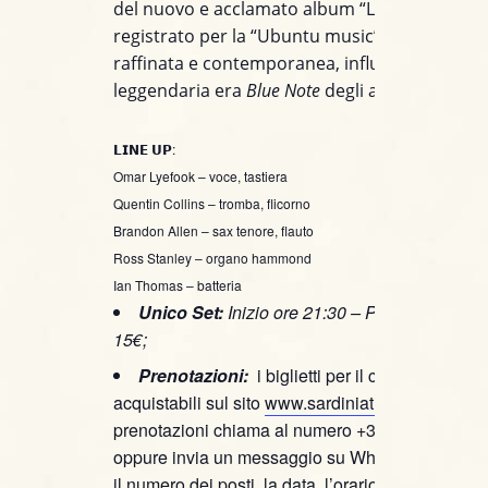
del nuovo e acclamato album “Live At Last”
registrato per la “Ubuntu music”. Musica origi
raffinata e contemporanea, influenzata dalla
leggendaria era
Blue Note
degli anni ’60.
𝗟𝗜𝗡𝗘 𝗨𝗣:
Omar Lyefook – voce, tastiera
Quentin Collins – tromba, flicorno
Brandon Allen – sax tenore, flauto
Ross Stanley – organo hammond
Ian Thomas – batteria
Unico Set:
Inizio ore 21:30 – Prezzo spettaco
15€;
Prenotazioni:
i biglietti per il concerto sono
acquistabili sul sito
www.sardiniaticket.com
, per
prenotazioni chiama al numero +39 391 460392
oppure invia un messaggio su WhatsApp specif
il numero dei posti, la data, l’orario e il nominati