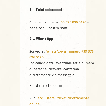
LIVE@
1 – Telefonicamente
TEATRO
Chiama il numero
+39 375 836 5120
e
MASSIMO
parla con il nostro staff.
2 – WhatsApp
Scrivici su
WhatsApp al numero +39 375
836 5120
,
indicando
data
,
eventuale set
e
numero
di persone
: riceverai conferma
direttamente via messaggio.
3 – Acquisto online
Puoi
acquistare i ticket direttamente
online
: