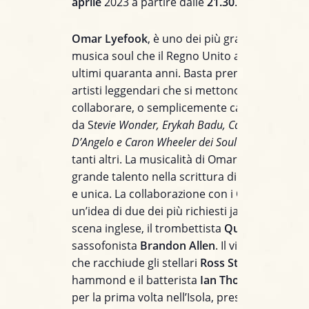
aprile
2023 a partire dalle
21.30
.
Omar Lyefook
, è uno dei più grandi talenti de
musica soul che il Regno Unito abbia prodott
ultimi quaranta anni. Basta prendere l’elenco 
artisti leggendari che si mettono in fila per
collaborare, o semplicemente cantare le sue l
da S
tevie Wonder, Erykah Badu, Carleen Anderso
D’Angelo e Caron Wheeler dei Soul II Soul, Angie 
tanti altri. La musicalità di Omar, abbinata al 
grande talento nella scrittura di canzoni, è or
e unica. La collaborazione con i QCBA nasce d
un’idea di due dei più richiesti jazz frontliner 
scena inglese, il trombettista
Quentin Collins
e
sassofonista
Brandon Allen
. Il virtuoso quart
che racchiude gli stellari
Ross Stanley
all’org
hammond e il batterista
Ian Thomas
, in esclu
per la prima volta nell’Isola, presentano le m