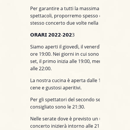
Per garantire a tutti la massima fruibilità degl
spettacoli, proporremo spesso due set, o megl
stesso concerto due volte nella stessa serata.
𝗢𝗥𝗔𝗥𝗜 𝟮𝟬𝟮𝟮-𝟮𝟬𝟮3
Siamo aperti il giovedì, il venerdì e il sabato , 
ore 19:00. Nei giorni in cui sono sono previsti
set, il primo inizia alle 19:00, mentre il second
alle 22:00.
La nostra cucina è aperta dalle 19:00, per ott
cene e gustosi aperitivi.
Per gli spettatori del secondo set l’orario d’ar
consigliato sono le 21:30.
Nelle serate dove è previsto un unico set, il
concerto inizierà intorno alle 21:45.