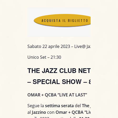
ACQUISTA IL BIGLIETTO
ACQUISTA IL BIGLIETTO
Sabato 22 aprile 2023 – Live@ Jazzino (CA)
Unico Set – 21:30
THE JAZZ CLUB NETWORK 2
– SPECIAL SHOW –
8° EDIZI
OMAR + QCBA “LIVE AT LAST”
Segue la
settima serata
del
The Jazz Club Ne
al
Jazzino
con
Omar + QCBA “Live at Last”
il
2