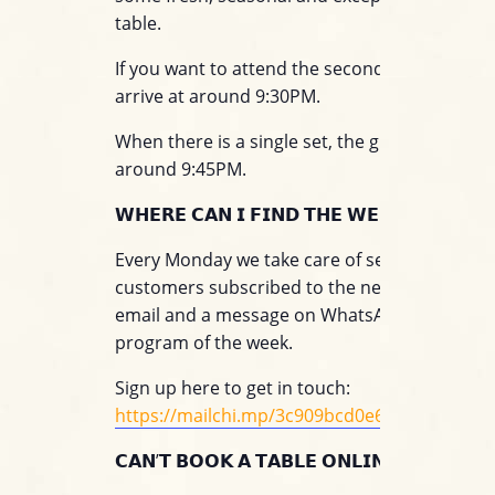
table.
If you want to attend the second set we sugg
arrive at around 9:30PM.
When there is a single set, the gig will start at
around 9:45PM.
𝗪𝗛𝗘𝗥𝗘 𝗖𝗔𝗡 𝗜 𝗙𝗜𝗡𝗗 𝗧𝗛𝗘 𝗪𝗘𝗘𝗞𝗟𝗬 𝗣𝗥𝗢
Every Monday we take care of sending to all o
customers subscribed to the newsletter servi
email and a message on WhatsApp with the
program of the week.
Sign up here to get in touch:
https://mailchi.mp/3c909bcd0e60/jazzino_wh
𝗖𝗔𝗡’𝗧 𝗕𝗢𝗢𝗞 𝗔 𝗧𝗔𝗕𝗟𝗘 𝗢𝗡𝗟𝗜𝗡𝗘?