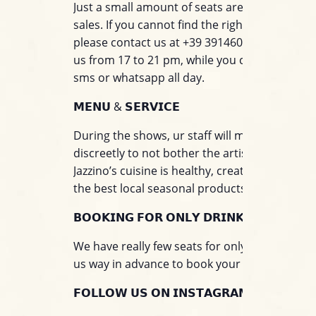
Just a small amount of seats are available for
sales. If you cannot find the right table for you
please contact us at +39 3914603924. You can 
us from 17 to 21 pm, while you can write to u
sms or whatsapp all day.
𝗠𝗘𝗡𝗨 & 𝗦𝗘𝗥𝗩𝗜𝗖𝗘
During the shows, ur staff will move around
discreetly to not bother the artists on stage.
Jazzino’s cuisine is healthy, creative and base
the best local seasonal products.
𝗕𝗢𝗢𝗞𝗜𝗡𝗚 𝗙𝗢𝗥 𝗢𝗡𝗟𝗬 𝗗𝗥𝗜𝗡𝗞
We have really few seats for only drinks. Pleas
us way in advance to book your seat only for 
𝗙𝗢𝗟𝗟𝗢𝗪 𝗨𝗦 𝗢𝗡 𝗜𝗡𝗦𝗧𝗔𝗚𝗥𝗔𝗠!