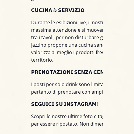
𝗖𝗨𝗖𝗜𝗡𝗔 & 𝗦𝗘𝗥𝗩𝗜𝗭𝗜𝗢
Durante le esibizioni live, il nostro staff prest
massima attenzione e si muoverà con discrez
tra i tavoli, per non disturbare gli artisti sul pal
Jazzino propone una cucina sana e creativa c
valorizza al meglio i prodotti freschi e stagiona
territorio.
𝗣𝗥𝗘𝗡𝗢𝗧𝗔𝗭𝗜𝗢𝗡𝗜 𝗦𝗘𝗡𝗭𝗔 𝗖𝗘𝗡𝗔
I posti per solo drink sono limitati. Consiglia
pertanto di prenotare con ampio anticipo.
𝗦𝗘𝗚𝗨𝗜𝗖𝗜 𝗦𝗨 𝗜𝗡𝗦𝗧𝗔𝗚𝗥𝗔𝗠!
Scopri le nostre ultime foto e taggaci nei tuoi 
per essere ripostato. Non dimenticare di segu