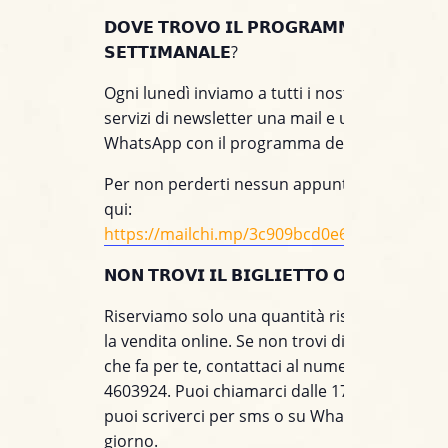
𝗗𝗢𝗩𝗘 𝗧𝗥𝗢𝗩𝗢 𝗜𝗟 𝗣𝗥𝗢𝗚𝗥𝗔𝗠𝗠𝗔
𝗦𝗘𝗧𝗧𝗜𝗠𝗔𝗡𝗔𝗟𝗘?
Ogni lunedì inviamo a tutti i nostri clienti iscrit
servizi di newsletter una mail e un messaggio
WhatsApp con il programma della settimana.
Per non perderti nessun appuntamento, iscriv
qui:
https://mailchi.mp/3c909bcd0e60/jazzino_wh
𝗡𝗢𝗡 𝗧𝗥𝗢𝗩𝗜 𝗜𝗟 𝗕𝗜𝗚𝗟𝗜𝗘𝗧𝗧𝗢 𝗢𝗡𝗟𝗜𝗡𝗘?
Riserviamo solo una quantità ristretta di post
la vendita online. Se non trovi disponibile il t
che fa per te, contattaci al numero +39 391
4603924. Puoi chiamarci dalle 17 alle 21, men
puoi scriverci per sms o su WhatsApp tutto il
giorno.