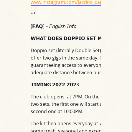
www.instagram.com/jazzino_cagliari/
**
[𝗙𝗔𝗤] – 𝘌𝘯𝘨𝘭𝘪𝘴𝘩 𝘐𝘯𝘧𝘰
𝗪𝗛𝗔𝗧 𝗗𝗢𝗘𝗦 𝗗𝗢𝗣𝗣𝗜𝗢 𝗦𝗘𝗧 𝗠𝗘𝗔𝗡?
Doppio set (literally Double Set) means we wil
offer two gigs in the same day. This is for
guaranteeing access to everyone while keepi
adequate distance between our customers.
𝗧𝗜𝗠𝗜𝗡𝗚 𝟮𝟬𝟮𝟮-𝟮𝟬𝟮3
The club opens at 7PM. On the day that featu
two sets, the first one will start at 7:00 PM an
second one at 10:00PM.
The kitchen opens everyday at 7:00PM to deli
some fresh, seasonal and exceptional food at