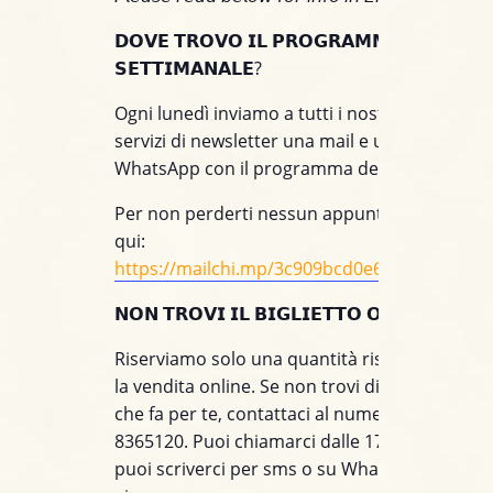
𝗗𝗢𝗩𝗘 𝗧𝗥𝗢𝗩𝗢 𝗜𝗟 𝗣𝗥𝗢𝗚𝗥𝗔𝗠𝗠𝗔
𝗦𝗘𝗧𝗧𝗜𝗠𝗔𝗡𝗔𝗟𝗘?
Ogni lunedì inviamo a tutti i nostri clienti iscrit
servizi di newsletter una mail e un messaggio
WhatsApp con il programma della settimana.
Per non perderti nessun appuntamento, iscriv
qui:
https://mailchi.mp/3c909bcd0e60/jazzino_wh
𝗡𝗢𝗡 𝗧𝗥𝗢𝗩𝗜 𝗜𝗟 𝗕𝗜𝗚𝗟𝗜𝗘𝗧𝗧𝗢 𝗢𝗡𝗟𝗜𝗡𝗘?
Riserviamo solo una quantità ristretta di post
la vendita online. Se non trovi disponibile il t
che fa per te, contattaci al numero +39 375
8365120. Puoi chiamarci dalle 17 alle 21, men
puoi scriverci per sms o su WhatsApp tutto il