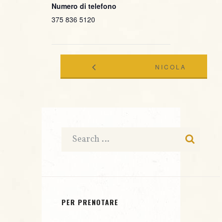
Numero di telefono
375 836 5120
NICOLA
FUTURA-
ANGELUCCI
OMAGGIO
NEW
A LUCIO
QUINTET @
DALLA
TEATRO
LIVE@
MASSIMO –
PER PRENOTARE
INOUT
TJCN