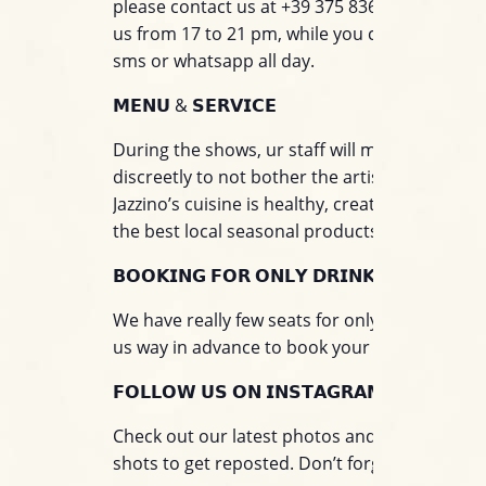
please contact us at +39 375 8365120. You can
us from 17 to 21 pm, while you can write to u
sms or whatsapp all day.
𝗠𝗘𝗡𝗨 & 𝗦𝗘𝗥𝗩𝗜𝗖𝗘
During the shows, ur staff will move around
discreetly to not bother the artists on stage.
Jazzino’s cuisine is healthy, creative and base
the best local seasonal products.
𝗕𝗢𝗢𝗞𝗜𝗡𝗚 𝗙𝗢𝗥 𝗢𝗡𝗟𝗬 𝗗𝗥𝗜𝗡𝗞
We have really few seats for only drink. Please
us way in advance to book your seat only for 
𝗙𝗢𝗟𝗟𝗢𝗪 𝗨𝗦 𝗢𝗡 𝗜𝗡𝗦𝗧𝗔𝗚𝗥𝗔𝗠!
Check out our latest photos and tag us on yo
shots to get reposted. Don’t forget to follow u