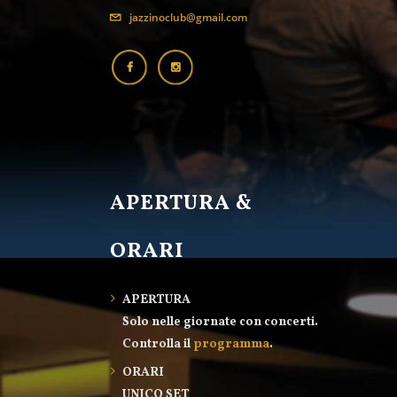
jazzinoclub@gmail.com
APERTURA &
ORARI
APERTURA
Solo nelle giornate con concerti.
Controlla il
programma
.
ORARI
UNICO SET