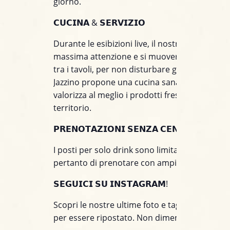
giorno.
𝗖𝗨𝗖𝗜𝗡𝗔 & 𝗦𝗘𝗥𝗩𝗜𝗭𝗜𝗢
Durante le esibizioni live, il nostro staff prest
massima attenzione e si muoverà con discrez
tra i tavoli, per non disturbare gli artisti sul pal
Jazzino propone una cucina sana e creativa c
valorizza al meglio i prodotti freschi e stagiona
territorio.
𝗣𝗥𝗘𝗡𝗢𝗧𝗔𝗭𝗜𝗢𝗡𝗜 𝗦𝗘𝗡𝗭𝗔 𝗖𝗘𝗡𝗔
I posti per solo drink sono limitati. Consiglia
pertanto di prenotare con ampio anticipo.
𝗦𝗘𝗚𝗨𝗜𝗖𝗜 𝗦𝗨 𝗜𝗡𝗦𝗧𝗔𝗚𝗥𝗔𝗠!
Scopri le nostre ultime foto e taggaci nei tuoi 
per essere ripostato. Non dimenticare di segu