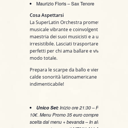
Maurizio Floris – Sax Tenore
Cosa Aspettarsi
La SuperLatin Orchestra promette un’esperie
musicale vibrante e coinvolgente, grazie alla
maestria dei suoi musicisti e a un repertorio
irresistibile. Lasciati trasportare dai ritmi latin
perfetti per chi ama ballare e vivere la musica
modo totale.
Prepara le scarpe da ballo e vieni a immergert
calde sonorità latinoamericane per una serat
indimenticabile!
Unico Set:
Inizio ore 21:30 – Prezzo spettaco
10€. Menu Promo 35 euro comprensivo di 2 port
scelta dal menu + bevanda – In alternativa,