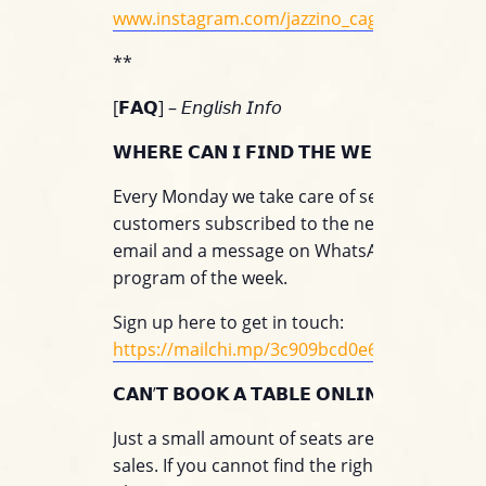
www.instagram.com/jazzino_cagliari/
**
[𝗙𝗔𝗤] – 𝘌𝘯𝘨𝘭𝘪𝘴𝘩 𝘐𝘯𝘧𝘰
𝗪𝗛𝗘𝗥𝗘 𝗖𝗔𝗡 𝗜 𝗙𝗜𝗡𝗗 𝗧𝗛𝗘 𝗪𝗘𝗘𝗞𝗟𝗬 𝗣𝗥𝗢
Every Monday we take care of sending to all o
customers subscribed to the newsletter servi
email and a message on WhatsApp with the
program of the week.
Sign up here to get in touch:
https://mailchi.mp/3c909bcd0e60/jazzino_wh
𝗖𝗔𝗡’𝗧 𝗕𝗢𝗢𝗞 𝗔 𝗧𝗔𝗕𝗟𝗘 𝗢𝗡𝗟𝗜𝗡𝗘?
Just a small amount of seats are available for
sales. If you cannot find the right table for you