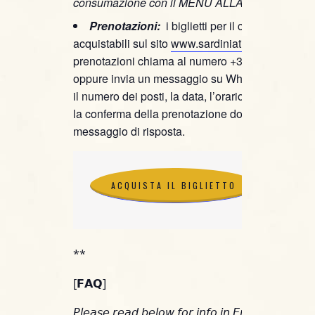
consumazione con il MENU ALLA CARTA;
Prenotazioni:
i biglietti per il concerto sono
acquistabili sul sito
www.sardiniaticket.com
, per
prenotazioni chiama al numero +39 391 460392
oppure invia un messaggio su WhatsApp specif
il numero dei posti, la data, l’orario e il nominati
la conferma della prenotazione dovrai attendere i
messaggio di risposta.
ACQUISTA IL BIGLIETTO
ACQUISTA IL BIGLIETTO
**
[𝗙𝗔𝗤]
𝘗𝘭𝘦𝘢𝘴𝘦 𝘳𝘦𝘢𝘥 𝘣𝘦𝘭𝘰𝘸 𝘧𝘰𝘳 𝘪𝘯𝘧𝘰 𝘪𝘯 𝘌𝘯𝘨𝘭𝘪𝘴𝘩.