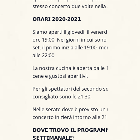
stesso concerto due volte nella stessa serata.
𝗢𝗥𝗔𝗥𝗜 𝟮𝟬𝟮𝟬-𝟮𝟬𝟮𝟭
Siamo aperti il giovedì, il venerdì e il sabato , 
ore 19:00. Nei giorni in cui sono sono previsti
set, il primo inizia alle 19:00, mentre il second
alle 22:00.
La nostra cucina è aperta dalle 19:00, per ott
cene e gustosi aperitivi.
Per gli spettatori del secondo set l’orario d’ar
consigliato sono le 21:30.
Nelle serate dove è previsto un unico set, il
concerto inizierà intorno alle 21:45.
𝗗𝗢𝗩𝗘 𝗧𝗥𝗢𝗩𝗢 𝗜𝗟 𝗣𝗥𝗢𝗚𝗥𝗔𝗠𝗠𝗔
𝗦𝗘𝗧𝗧𝗜𝗠𝗔𝗡𝗔𝗟𝗘?