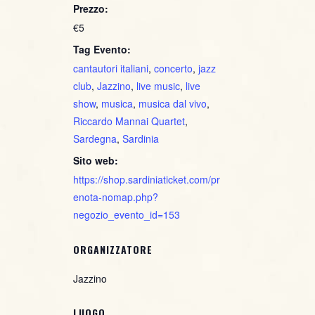
Prezzo:
€5
Tag Evento:
cantautori italiani
,
concerto
,
jazz
club
,
Jazzino
,
live music
,
live
show
,
musica
,
musica dal vivo
,
Riccardo Mannai Quartet
,
Sardegna
,
Sardinia
Sito web:
https://shop.sardiniaticket.com/pr
enota-nomap.php?
negozio_evento_id=153
ORGANIZZATORE
Jazzino
LUOGO