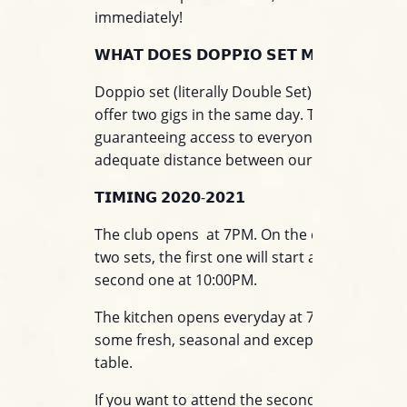
immediately!
𝗪𝗛𝗔𝗧 𝗗𝗢𝗘𝗦 𝗗𝗢𝗣𝗣𝗜𝗢 𝗦𝗘𝗧 𝗠𝗘𝗔𝗡?
Doppio set (literally Double Set) means we wil
offer two gigs in the same day. This is for
guaranteeing access to everyone while keepi
adequate distance between our customers.
𝗧𝗜𝗠𝗜𝗡𝗚 𝟮𝟬𝟮𝟬-𝟮𝟬𝟮𝟭
The club opens at 7PM. On the day that featu
two sets, the first one will start at 7:00 PM an
second one at 10:00PM.
The kitchen opens everyday at 7:00PM to deli
some fresh, seasonal and exceptional food at
table.
If you want to attend the second set we sugg