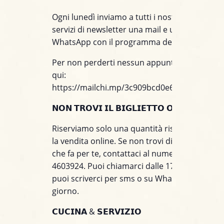
Ogni lunedì inviamo a tutti i nostri clienti iscrit
servizi di newsletter una mail e un messaggio
WhatsApp con il programma della settimana.
Per non perderti nessun appuntamento, iscriv
qui:
https://mailchi.mp/3c909bcd0e60/jazzino_wh
𝗡𝗢𝗡 𝗧𝗥𝗢𝗩𝗜 𝗜𝗟 𝗕𝗜𝗚𝗟𝗜𝗘𝗧𝗧𝗢 𝗢𝗡𝗟𝗜𝗡𝗘?
Riserviamo solo una quantità ristretta di post
la vendita online. Se non trovi disponibile il t
che fa per te, contattaci al numero +39 391
4603924. Puoi chiamarci dalle 17 alle 21, men
puoi scriverci per sms o su WhatsApp tutto il
giorno.
𝗖𝗨𝗖𝗜𝗡𝗔 & 𝗦𝗘𝗥𝗩𝗜𝗭𝗜𝗢