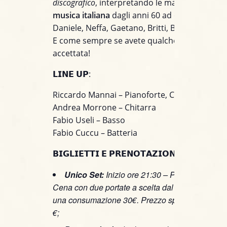
discografico
, interpretando le maggiori
hit dell
musica italiana
dagli anni 60 ad oggi (Battisti,
Daniele, Neffa, Gaetano, Britti, Bersani e tanti a
E come sempre se avete qualche richiesta è 
accettata!
𝗟𝗜𝗡𝗘 𝗨𝗣:
Riccardo Mannai – Pianoforte, Chitarra e Voc
Andrea Morrone – Chitarra
Fabio Useli – Basso
Fabio Cuccu – Batteria
𝗕𝗜𝗚𝗟𝗜𝗘𝗧𝗧𝗜 𝗘 𝗣𝗥𝗘𝗡𝗢𝗧𝗔𝗭𝗜𝗢𝗡𝗜:
Unico Set:
Inizio ore 21:30 – Prezzo spettaco
Cena con due portate a scelta dal menù alla cart
una consumazione 30€. Prezzo spettacolo + ce
€;