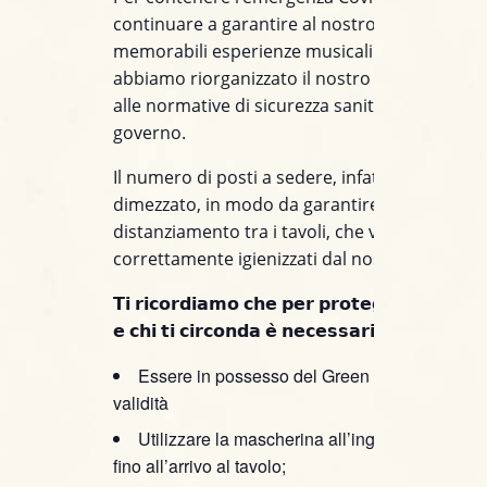
continuare a garantire al nostro pubblico del
memorabili esperienze musicali e culinarie,
abbiamo riorganizzato il nostro club allinean
alle normative di sicurezza sanitaria imposte 
governo.
Il numero di posti a sedere, infatti, è stato
dimezzato, in modo da garantire il corretto
distanziamento tra i tavoli, che vengono
correttamente igienizzati dal nostro personal
𝗧𝗶 𝗿𝗶𝗰𝗼𝗿𝗱𝗶𝗮𝗺𝗼 𝗰𝗵𝗲 𝗽𝗲𝗿 𝗽𝗿𝗼𝘁𝗲𝗴𝗴𝗲𝗿𝗲 𝘁𝗲 𝘀𝘁
𝗲 𝗰𝗵𝗶 𝘁𝗶 𝗰𝗶𝗿𝗰𝗼𝗻𝗱𝗮 𝗲̀ 𝗻𝗲𝗰𝗲𝘀𝘀𝗮𝗿𝗶𝗼:
Essere in possesso del Green Pass in corso 
validità
Utilizzare la mascherina all’ingresso nel loca
fino all’arrivo al tavolo;