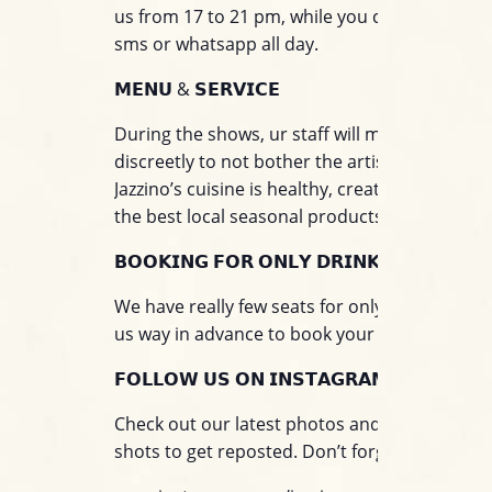
us from 17 to 21 pm, while you can write to u
sms or whatsapp all day.
𝗠𝗘𝗡𝗨 & 𝗦𝗘𝗥𝗩𝗜𝗖𝗘
During the shows, ur staff will move around
discreetly to not bother the artists on stage.
Jazzino’s cuisine is healthy, creative and base
the best local seasonal products.
𝗕𝗢𝗢𝗞𝗜𝗡𝗚 𝗙𝗢𝗥 𝗢𝗡𝗟𝗬 𝗗𝗥𝗜𝗡𝗞
We have really few seats for only drink. Please
us way in advance to book your seat only for 
𝗙𝗢𝗟𝗟𝗢𝗪 𝗨𝗦 𝗢𝗡 𝗜𝗡𝗦𝗧𝗔𝗚𝗥𝗔𝗠!
Check out our latest photos and tag us on yo
shots to get reposted. Don’t forget to follow u