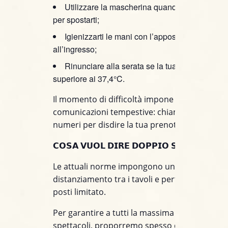
Utilizzare la mascherina quando ti alzi dal ta
per spostarti;
Igienizzarti le mani con l’apposito disinfettant
all’ingresso;
Rinunciare alla serata se la tua temperatura 
superiore ai 37,4°C.
Il momento di difficoltà impone alle volte dell
comunicazioni tempestive: chiama subito ai n
numeri per disdire la tua prenotazione!
𝗖𝗢𝗦𝗔 𝗩𝗨𝗢𝗟 𝗗𝗜𝗥𝗘 𝗗𝗢𝗣𝗣𝗜𝗢 𝗦𝗘𝗧?
Le attuali norme impongono un maggiore
distanziamento tra i tavoli e pertanto un num
posti limitato.
Per garantire a tutti la massima fruibilità degl
spettacoli, proporremo spesso due set, o megl