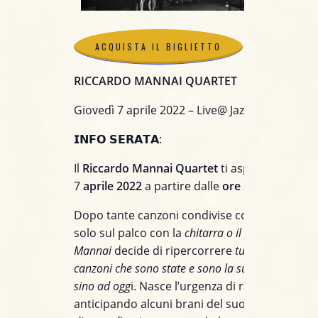
ACQUISTA IL BIGLIETTO
RICCARDO MANNAI QUARTET
ACQUISTA IL BIGLIETTO
Giovedì 7 aprile 2022 – Live@ Jazzino (CA)
𝗜𝗡𝗙𝗢 𝗦𝗘𝗥𝗔𝗧𝗔:
Il
Riccardo Mannai Quartet
ti aspetta al
Jazzi
7
aprile 2022
a partire dalle
ore 21:30
!
Dopo tante canzoni condivise con il pubblico
solo sul palco con la
chitarra o il pianoforte
,
Ric
Mannai
decide di ripercorrere
tutte le tappe e t
canzoni che sono state e sono la sua “musa ispira
sino ad ogg
i. Nasce l’urgenza di raccontarsi
anticipando alcuni brani del suo
prossimo lavo