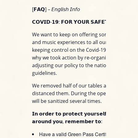
[𝗙𝗔𝗤] – 𝘌𝘯𝘨𝘭𝘪𝘴𝘩 𝘐𝘯𝘧𝘰
𝗖𝗢𝗩𝗜𝗗-𝟭𝟵: 𝗙𝗢𝗥 𝗬𝗢𝗨𝗥 𝗦𝗔𝗙𝗘𝗧𝗬
We want to keep on offering some memorabl
and music experiences to all our customers w
keeping control on the Covid-19 emergency. T
why we took action by re-organizing our club
adjusting our policy to the national anti-Covid
guidelines.
We removed half of our tables and seats and
distanced them. During the opening time the 
will be sanitized several times.
𝗜𝗻 𝗼𝗿𝗱𝗲𝗿 𝘁𝗼 𝗽𝗿𝗼𝘁𝗲𝗰𝘁 𝘆𝗼𝘂𝗿𝘀𝗲𝗹𝗳 𝗮𝗻𝗱 𝘁𝗵𝗼𝘀𝗲
𝗮𝗿𝗼𝘂𝗻𝗱 𝘆𝗼𝘂, 𝗿𝗲𝗺𝗲𝗺𝗯𝗲𝗿 𝘁𝗼:
Have a valid Green Pass Certification