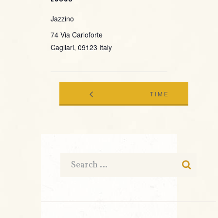
Jazzino
74 Via Carloforte
Cagliari
,
09123
Italy
TIME
ANTONIO
TO LIVE
FLORIS
LIVE@
TRIO
JAZZINO
LIVE@
JAZZINO