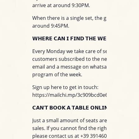
arrive at around 9:30PM.
When there is a single set, the gig will start at
around 9:45PM.
𝗪𝗛𝗘𝗥𝗘 𝗖𝗔𝗡 𝗜 𝗙𝗜𝗡𝗗 𝗧𝗛𝗘 𝗪𝗘𝗘𝗞𝗟𝗬 𝗣𝗥𝗢
Every Monday we take care of sending to all o
customers subscribed to the newsletter servi
email and a message on whatsapp with the
program of the week.
Sign up here to get in touch:
https://mailchi.mp/3c909bcd0e60/jazzino_wh
𝗖𝗔𝗡’𝗧 𝗕𝗢𝗢𝗞 𝗔 𝗧𝗔𝗕𝗟𝗘 𝗢𝗡𝗟𝗜𝗡𝗘?
Just a small amount of seats are available for
sales. If you cannot find the right table for you
please contact us at +39 3914603924. You can 