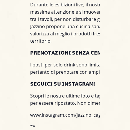
Durante le esibizioni live, il nostro staff prest
massima attenzione e si muoverà con discrez
tra i tavoli, per non disturbare gli artisti sul pal
Jazzino propone una cucina sana e creativa c
valorizza al meglio i prodotti freschi e stagiona
territorio.
𝗣𝗥𝗘𝗡𝗢𝗧𝗔𝗭𝗜𝗢𝗡𝗜 𝗦𝗘𝗡𝗭𝗔 𝗖𝗘𝗡𝗔
I posti per solo drink sono limitati. Consiglia
pertanto di prenotare con ampio anticipo.
𝗦𝗘𝗚𝗨𝗜𝗖𝗜 𝗦𝗨 𝗜𝗡𝗦𝗧𝗔𝗚𝗥𝗔𝗠!
Scopri le nostre ultime foto e taggaci nei tuoi 
per essere ripostato. Non dimenticare di segu
www.instagram.com/jazzino_cagliari/
**