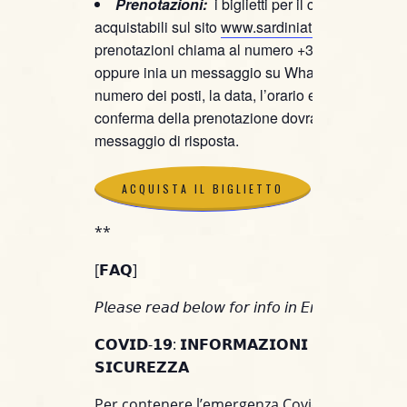
Prenotazioni:
i biglietti per il concerto sono
acquistabili sul sito
www.sardiniaticket.com
, per
prenotazioni chiama al numero +39 391 460392
oppure inia un messaggio su WhatsApp specific
numero dei posti, la data, l’orario e il nominativo.
conferma della prenotazione dovrai attendere il
messaggio di risposta.
ACQUISTA IL BIGLIETTO
**
ACQUISTA IL BIGLIETTO
[𝗙𝗔𝗤]
𝘗𝘭𝘦𝘢𝘴𝘦 𝘳𝘦𝘢𝘥 𝘣𝘦𝘭𝘰𝘸 𝘧𝘰𝘳 𝘪𝘯𝘧𝘰 𝘪𝘯 𝘌𝘯𝘨𝘭𝘪𝘴𝘩.
𝗖𝗢𝗩𝗜𝗗-𝟭𝟵: 𝗜𝗡𝗙𝗢𝗥𝗠𝗔𝗭𝗜𝗢𝗡𝗜 𝗣𝗘𝗥 𝗟𝗔 𝗧𝗨𝗔
𝗦𝗜𝗖𝗨𝗥𝗘𝗭𝗭𝗔
Per contenere l’emergenza Covid-19 e per