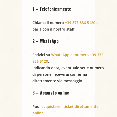
LIVE@
LIVE@
1 – Telefonicamente
INOUT
INOUT
Chiama il numero
+39 375 836 5120
e
parla con il nostro staff.
2 – WhatsApp
Scrivici su
WhatsApp al numero +39 375
836 5120
,
indicando
data
,
eventuale set
e
numero
di persone
: riceverai conferma
direttamente via messaggio.
3 – Acquisto online
Puoi
acquistare i ticket direttamente
online
: