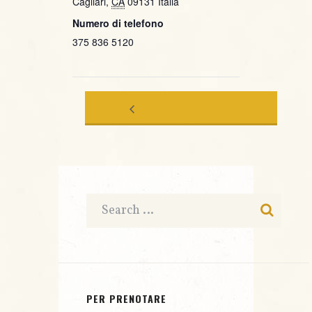
Cagliari
,
CA
09131
Italia
Numero di telefono
375 836 5120
FUTURA
SANDRA
–
TRUDU
OMAGGIO
ONE
A LUCIO
NOTE
DALLA
QUARTET
PER PRENOTARE