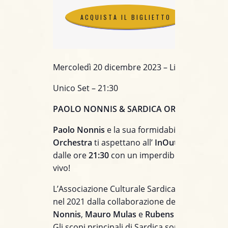
ACQUISTA IL BIGLIETTO
ACQUISTA IL BIGLIETTO
Mercoledì 20 dicembre 2023 – Live@ InOut (C
Unico Set – 21:30
PAOLO NONNIS & SARDICA ORCHESTRA
Paolo Nonnis
e la sua formidabile
Sardica
Orchestra
ti aspettano all’
InOut
il
20 dicemb
dalle ore
21:30
con un imperdibile
concerto
d
vivo!
L’Associazione Culturale Sardica Orchestra n
nel 2021 dalla collaborazione dei musicisti
Pa
Nonnis
,
Mauro Mulas
e
Rubens Massidda
.
Gli scopi principali di Sardica sono la promoz