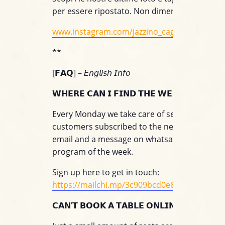
per essere ripostato. Non dimenticare di segu
www.instagram.com/jazzino_cagliari/
**
[𝗙𝗔𝗤] – 𝘌𝘯𝘨𝘭𝘪𝘴𝘩 𝘐𝘯𝘧𝘰
𝗪𝗛𝗘𝗥𝗘 𝗖𝗔𝗡 𝗜 𝗙𝗜𝗡𝗗 𝗧𝗛𝗘 𝗪𝗘𝗘𝗞𝗟𝗬 𝗣𝗥𝗢
Every Monday we take care of sending to all o
customers subscribed to the newsletter servi
email and a message on whatsapp with the
program of the week.
Sign up here to get in touch:
https://mailchi.mp/3c909bcd0e60/jazzino_wh
𝗖𝗔𝗡’𝗧 𝗕𝗢𝗢𝗞 𝗔 𝗧𝗔𝗕𝗟𝗘 𝗢𝗡𝗟𝗜𝗡𝗘?