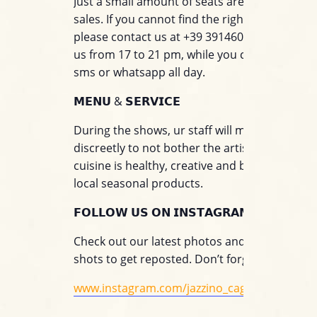
Just a small amount of seats are available for
sales. If you cannot find the right table for you
please contact us at +39 3914603924. You can 
us from 17 to 21 pm, while you can write to u
sms or whatsapp all day.
𝗠𝗘𝗡𝗨 & 𝗦𝗘𝗥𝗩𝗜𝗖𝗘
During the shows, ur staff will move around
discreetly to not bother the artists on stage. 
cuisine is healthy, creative and based on the 
local seasonal products.
𝗙𝗢𝗟𝗟𝗢𝗪 𝗨𝗦 𝗢𝗡 𝗜𝗡𝗦𝗧𝗔𝗚𝗥𝗔𝗠!
Check out our latest photos and tag us on yo
shots to get reposted. Don’t forget to follow u
www.instagram.com/jazzino_cagliari/