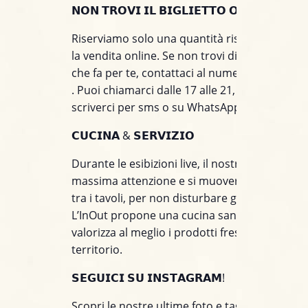
𝗡𝗢𝗡 𝗧𝗥𝗢𝗩𝗜 𝗜𝗟 𝗕𝗜𝗚𝗟𝗜𝗘𝗧𝗧𝗢 𝗢𝗡𝗟𝗜𝗡𝗘?
Riserviamo solo una quantità ristretta di post
la vendita online. Se non trovi disponibile il t
che fa per te, contattaci al numero +39 375 8
. Puoi chiamarci dalle 17 alle 21, mentre puoi
scriverci per sms o su WhatsApp tutto il giorn
𝗖𝗨𝗖𝗜𝗡𝗔 & 𝗦𝗘𝗥𝗩𝗜𝗭𝗜𝗢
Durante le esibizioni live, il nostro staff prest
massima attenzione e si muoverà con discrez
tra i tavoli, per non disturbare gli artisti sul p
L’InOut propone una cucina sana e creativa c
valorizza al meglio i prodotti freschi e stagiona
territorio.
𝗦𝗘𝗚𝗨𝗜𝗖𝗜 𝗦𝗨 𝗜𝗡𝗦𝗧𝗔𝗚𝗥𝗔𝗠!
Scopri le nostre ultime foto e taggaci nei tuoi 