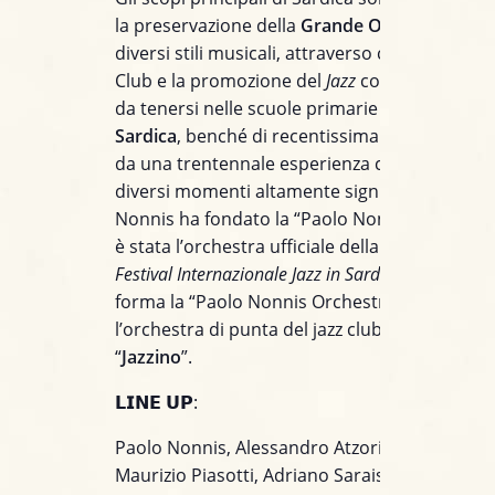
la preservazione della
Grande Orchestra
, nei
diversi stili musicali, attraverso concerti in Fes
Club e la promozione del
Jazz
con concerti-lez
da tenersi nelle scuole primarie e secondarie.
Sardica
, benché di recentissima costituzione,
da una trentennale esperienza che ha conosc
diversi momenti altamente significativi. Nel 1
Nonnis ha fondato la “Paolo Nonnis Maxi Ban
è stata l’orchestra ufficiale della
decima edizio
Festival Internazionale Jazz in Sardegna
, nel 201
forma la “Paolo Nonnis Orchestra” e diventa
l’orchestra di punta del jazz club cagliaritano
“
Jazzino
”.
𝗟𝗜𝗡𝗘 𝗨𝗣:
Paolo Nonnis, Alessandro Atzori, Mauro Mula
Maurizio Piasotti, Adriano Sarais, Darío Zara,