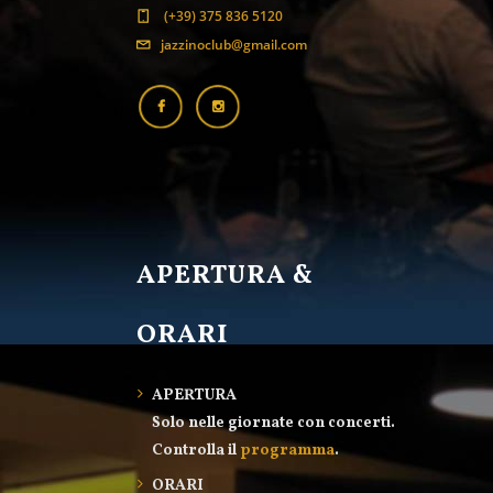
(+39) 375 836 5120
jazzinoclub@gmail.com
APERTURA &
ORARI
APERTURA
Solo nelle giornate con concerti.
Controlla il
programma
.
ORARI