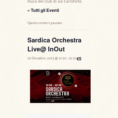
mura del club di via Carloforte.
« Tutti gli Eventi
Questo evento è passato.
Sardica Orchestra
Live@ InOut
€5
20 Dicembre, 2023 @ 21:30
-
22:30