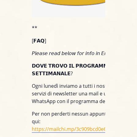
ACQUISTA IL BIGLIETTO
**
[𝗙𝗔𝗤]
𝘗𝘭𝘦𝘢𝘴𝘦 𝘳𝘦𝘢𝘥 𝘣𝘦𝘭𝘰𝘸 𝘧𝘰𝘳 𝘪𝘯𝘧𝘰 𝘪𝘯 𝘌𝘯𝘨𝘭𝘪𝘴𝘩.
𝗗𝗢𝗩𝗘 𝗧𝗥𝗢𝗩𝗢 𝗜𝗟 𝗣𝗥𝗢𝗚𝗥𝗔𝗠𝗠𝗔
𝗦𝗘𝗧𝗧𝗜𝗠𝗔𝗡𝗔𝗟𝗘?
Ogni lunedì inviamo a tutti i nostri clienti iscrit
servizi di newsletter una mail e un messaggio
WhatsApp con il programma della settimana.
Per non perderti nessun appuntamento, iscriv
qui:
https://mailchi.mp/3c909bcd0e60/jazzino_wh