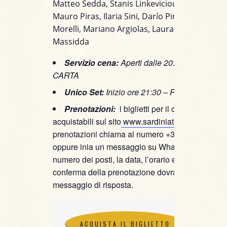
Matteo Sedda, Stanis Linkevicious, Federico F
Mauro Piras, Ilaria Sini, Darío Pirodda, Andre
Morelli, Mariano Argiolas, Laura Marras, Rub
Massidda
Servizio cena:
Aperti dalle 20:00 con MEN
CARTA
Unico Set:
Inizio ore 21:30 – Prezzo spettac
Prenotazioni:
i biglietti per il concerto sono
acquistabili sul sito
www.sardiniaticket.com
, per
prenotazioni chiama al numero +39 375 836512
oppure inia un messaggio su WhatsApp specific
numero dei posti, la data, l’orario e il nominativo.
conferma della prenotazione dovrai attendere il
messaggio di risposta.
ACQUISTA IL BIGLIETTO