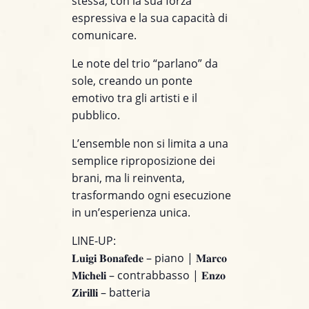
stessa, con la sua forza
espressiva e la sua capacità di
comunicare.
Le note del trio “parlano” da
sole, creando un ponte
emotivo tra gli artisti e il
pubblico.
L’ensemble non si limita a una
semplice riproposizione dei
brani, ma li reinventa,
trasformando ogni esecuzione
in un’esperienza unica.
LINE-UP:
𝐋𝐮𝐢𝐠𝐢 𝐁𝐨𝐧𝐚𝐟𝐞𝐝𝐞 – piano | 𝐌𝐚𝐫𝐜𝐨
𝐌𝐢𝐜𝐡𝐞𝐥𝐢 – contrabbasso | 𝐄𝐧𝐳𝐨
𝐙𝐢𝐫𝐢𝐥𝐥𝐢 – batteria