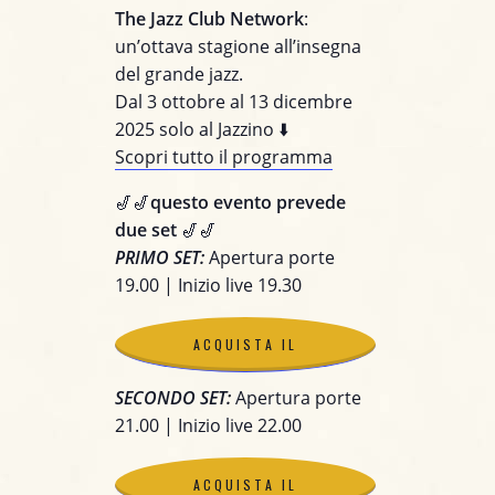
The Jazz Club Network
:
un’ottava stagione all’insegna
del grande jazz.
Dal 3 ottobre al 13 dicembre
2025 solo al Jazzino ⬇️
Scopri tutto il programma
🎷🎷
questo evento prevede
due set
🎷🎷
PRIMO SET:
Apertura porte
19.00 | Inizio live 19.30
ACQUISTA IL
SECONDO SET:
Apertura porte
BIGLIETTO
21.00 | Inizio live 22.00
ACQUISTA IL
ACQUISTA IL