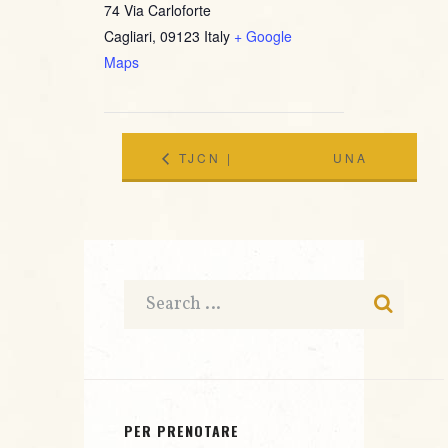
74 Via Carloforte
Cagliari
,
09123
Italy
+ Google
Maps
TJCN |
UNA
LUIGI
BOTTE E
BONAFEDE
VIA
TYNERLY
@JAZZINO
TRIO FR
MARCO
PER PRENOTARE