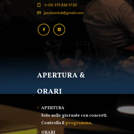
(+39) 375 836 5120
jazzinoclub@gmail.com
APERTURA &
ORARI
APERTURA
Solo nelle giornate con concerti.
Controlla il
programma
.
ORARI