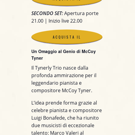
SECONDO SET:
Apertura porte
BIGLIETTO
21.00 | Inizio live 22.00
ACQUISTA IL
ACQUISTA IL
BIGLIETTO
Un Omaggio al Genio di McCoy
BIGLIETTO
Tyner
ACQUISTA IL
Il Tynerly Trio nasce dalla
profonda ammirazione per il
BIGLIETTO
leggendario pianista e
compositore McCoy Tyner.
L’idea prende forma grazie al
celebre pianista e compositore
Luigi Bonafede, che ha riunito
due musicisti di eccezionale
talento: Marco Valeri al