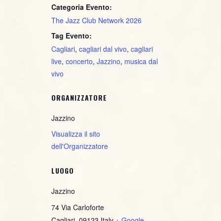
Categoria Evento:
The Jazz Club Network 2026
Tag Evento:
Cagliari
,
cagliari dal vivo
,
cagliari
live
,
concerto
,
Jazzino
,
musica dal
vivo
ORGANIZZATORE
Jazzino
Visualizza il sito
dell'Organizzatore
LUOGO
Jazzino
74 Via Carloforte
Cagliari
,
09123
Italy
+ Google