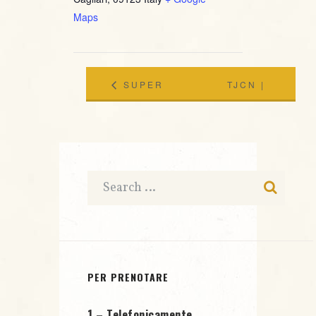
Maps
SUPER
TJCN |
LATIN
NESSUNA
VOICE
GRAZIA
@JAZZINO
“GRAMSCI
E PERTINI”
LIVE AL
PER PRENOTARE
JAZZINO IL
1 – Telefonicamente