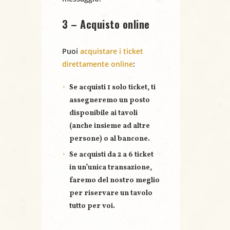
3 – Acquisto online
Puoi
acquistare i ticket
direttamente online
:
Se acquisti
1 solo ticket
, ti
assegneremo un posto
disponibile ai tavoli
(anche insieme ad altre
persone) o al bancone.
Se acquisti
da 2 a 6 ticket
in un’unica transazione,
faremo del nostro meglio
per riservare un
tavolo
tutto per voi
.