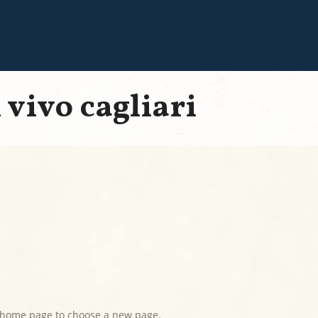
 vivo cagliari
home page to choose a new page.