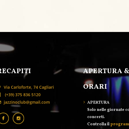
RECAPITI
APERTURA 
ORARI
Via Carloforte, 74 Cagliari
(+39) 375 836 5120
jazzinoclub@gmail.com
APERTURA
Solo nelle giornate c
concerti.
Controlla il
progra