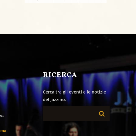
&
RICERCA
Cerca tra gli eventi e le notizie
del Jazzino.
on
mma
.