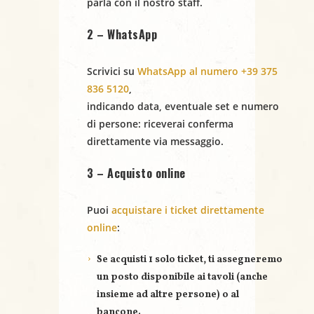
parla con il nostro staff.
2 – WhatsApp
Scrivici su
WhatsApp al numero +39 375
836 5120
,
indicando
data
,
eventuale set
e
numero
di persone
: riceverai conferma
direttamente via messaggio.
3 – Acquisto online
Puoi
acquistare i ticket direttamente
online
:
Se acquisti
1 solo ticket
, ti assegneremo
un posto disponibile ai tavoli (anche
insieme ad altre persone) o al
bancone.