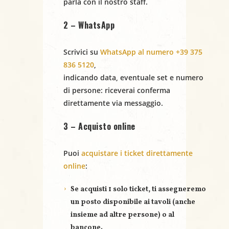
parla con il nostro staff.
2 – WhatsApp
Scrivici su
WhatsApp al numero +39 375
836 5120
,
indicando
data
,
eventuale set
e
numero
di persone
: riceverai conferma
direttamente via messaggio.
3 – Acquisto online
Puoi
acquistare i ticket direttamente
online
:
Se acquisti
1 solo ticket
, ti assegneremo
un posto disponibile ai tavoli (anche
insieme ad altre persone) o al
bancone.