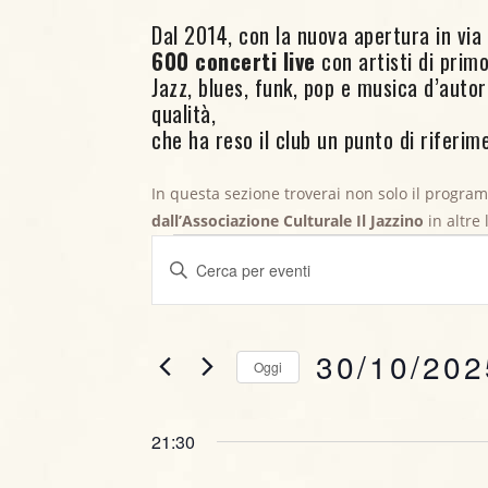
Dal 2014, con la nuova apertura in via C
600 concerti live
con artisti di primo 
Jazz, blues, funk, pop e musica d’aut
qualità,
che ha reso il club un punto di riferime
In questa sezione troverai non solo il progra
Eventi for 30 O
dall’Associazione Culturale Il Jazzino
in altre
E
I
v
n
s
e
e
30/10/202
Oggi
r
n
i
S
t
s
e
21:30
c
l
i
i
e