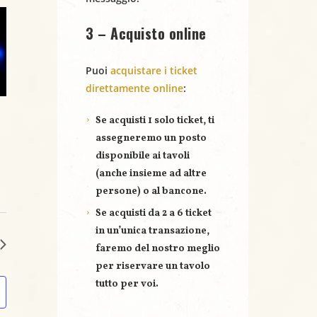
3 – Acquisto online
Puoi
acquistare i ticket
direttamente online
:
Se acquisti
1 solo ticket
, ti
assegneremo un posto
disponibile ai tavoli
(anche insieme ad altre
persone) o al bancone.
Se acquisti
da 2 a 6 ticket
in un’unica transazione,
faremo del nostro meglio
per riservare un
tavolo
tutto per voi
.