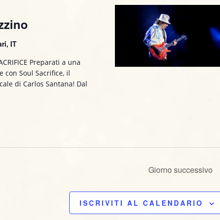
V
i
zzino
s
ri, IT
t
CRIFICE Preparati a una
e
 con Soul Sacrifice, il
N
cale di Carlos Santana! Dal
a
v
i
g
Giorno successivo
a
z
ISCRIVITI AL CALENDARIO
i