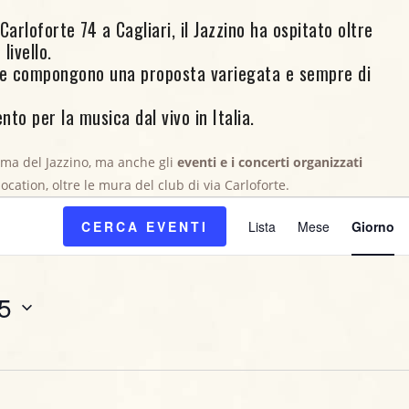
arloforte 74 a Cagliari, il Jazzino ha ospitato oltre
livello.
ore compongono una proposta variegata e sempre di
nto per la musica dal vivo in Italia.
mma del Jazzino, ma anche gli
eventi e i concerti organizzati
ttobre, 2025
 location, oltre le mura del club di via Carloforte.
E
CERCA EVENTI
Lista
Mese
Giorno
v
e
5
n
t
o