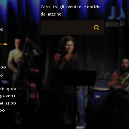
Cerca tra gli eventi e le notizie
del Jazzino.
on
mma
.
:00
45
et: 19:00
:30-20:15
et: 21:00
:00