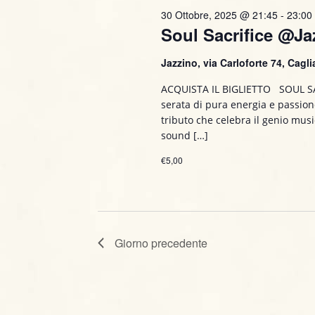
P
30 Ottobre, 2025 @ 21:45
-
23:00
R
z
Soul Sacrifice @Ja
a
i
i
r
o
Jazzino, via Carloforte 74, Caglia
o
n
c
l
a
ACQUISTA IL BIGLIETTO SOUL SA
a
e
serata di pura energia e passione
l
C
tributo che celebra il genio musi
a
r
h
sound […]
d
i
a
€5,00
c
a
t
v
a
a
e
.
e
.
C
Giorno precedente
v
e
r
i
c
a