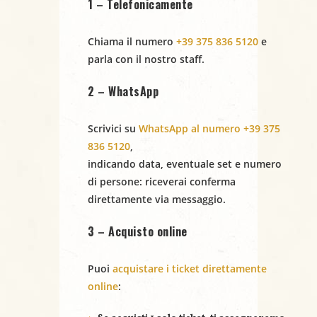
1 – Telefonicamente
i
Chiama il numero
+39 375 836 5120
e
g
parla con il nostro staff.
a
2 – WhatsApp
z
Scrivici su
WhatsApp al numero +39 375
i
836 5120
,
o
indicando
data
,
eventuale set
e
numero
di persone
: riceverai conferma
n
direttamente via messaggio.
e
3 – Acquisto online
Puoi
acquistare i ticket direttamente
online
: