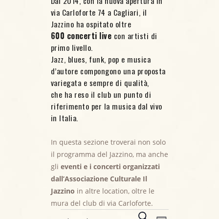
Dal 2014, con la nuova apertura in
via Carloforte 74 a Cagliari, il
Jazzino ha ospitato oltre
600 concerti live
con artisti di
primo livello.
Jazz, blues, funk, pop e musica
d’autore compongono una proposta
variegata e sempre di qualità,
che ha reso il club un punto di
riferimento per la musica dal vivo
in Italia.
In questa sezione troverai non solo
il programma del Jazzino, ma anche
gli
eventi e i concerti organizzati
dall’Associazione Culturale Il
Eventi for 3
Jazzino
in altre location, oltre le
mura del club di via Carloforte.
E
C