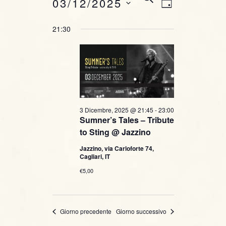
E
Dicembre, 2025
03/12/2025
G
E
v
v
I
R
S
21:30
O
C
e
e
e
R
A
l
n
N
e
n
O
t
z
t
i
o
o
i
V
n
3 Dicembre, 2025 @ 21:45
-
23:00
Sumner’s Tales – Tribute
i
a
R
to Sting @ Jazzino
l
s
i
a
Jazzino, via Carloforte 74,
Cagliari, IT
t
d
c
€5,00
a
e
t
e
N
a
r
.
Giorno precedente
Giorno successivo
a