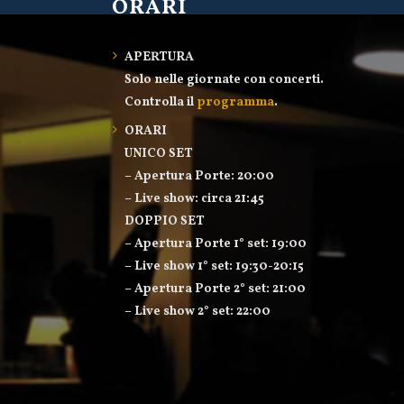
ORARI
APERTURA
Solo nelle giornate con concerti.
Controlla il
programma
.
ORARI
UNICO SET
– Apertura Porte: 20:00
– Live show: circa 21:45
DOPPIO SET
– Apertura Porte 1° set: 19:00
– Live show 1° set: 19:30-20:15
– Apertura Porte 2° set: 21:00
– Live show 2° set: 22:00