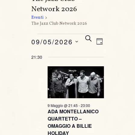
Network 2026
Eventi
The Jazz Club Network 2026
Eventi for 9 Maggio, 2026
E
E
C
09/05/2026
G
E
v
v
I
R
S
21:30
O
C
e
e
e
R
A
l
n
N
e
n
O
t
z
t
i
o
o
i
V
n
9 Maggio @ 21:45
-
23:00
ADA MONTELLANICO
i
a
R
QUARTETTO –
l
s
OMAGGIO A BILLIE
i
a
HOLIDAY