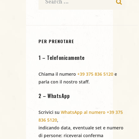
N
a
v
PER PRENOTARE
i
1 – Telefonicamente
g
a
Chiama il numero
+39 375 836 5120
e
parla con il nostro staff.
z
2 – WhatsApp
i
Scrivici su
WhatsApp al numero +39 375
o
836 5120
,
n
indicando
data
,
eventuale set
e
numero
di persone
: riceverai conferma