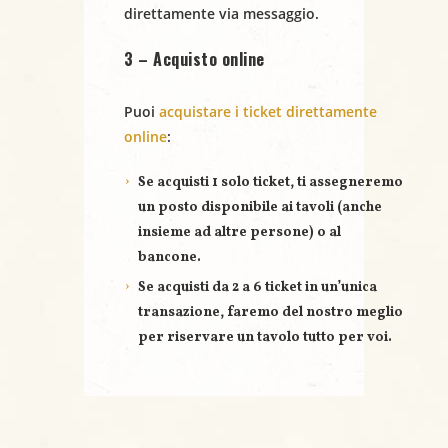
e
direttamente via messaggio.
3 – Acquisto online
Puoi
acquistare i ticket direttamente
online
:
Se acquisti
1 solo ticket
, ti assegneremo
un posto disponibile ai tavoli (anche
insieme ad altre persone) o al
bancone.
Se acquisti
da 2 a 6 ticket
in un’unica
transazione, faremo del nostro meglio
per riservare un
tavolo tutto per voi
.