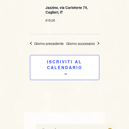
t
d
c
Jazzino, via Carloforte 74,
a
e
Cagliari, IT
t
e
N
€15,00
a
r
.
a
c
v
Giorno precedente
Giorno successivo
i
a
ISCRIVITI AL
g
e
CALENDARIO
a
v
z
i
i
s
o
t
n
e
e