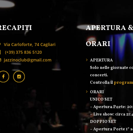
RECAPITI
APERTURA 
ORARI
Via Carloforte, 74 Cagliari
(+39) 375 836 5120
jazzinoclub@gmail.com
APERTURA
Solo nelle giornate c
concerti.
Controlla il
progra
ORARI
UNICO SET
– Apertura Porte: 20
– Live show: circa 21:
DOPPIO SET
– Apertura Porte 1° s