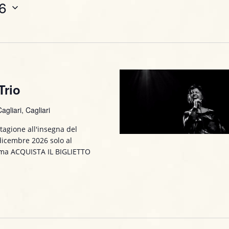
6
n
t
o
V
i
Trio
s
agliari, Cagliari
t
tagione all'insegna del
e
 dicembre 2026 solo al
N
amma ACQUISTA IL BIGLIETTO
a
v
i