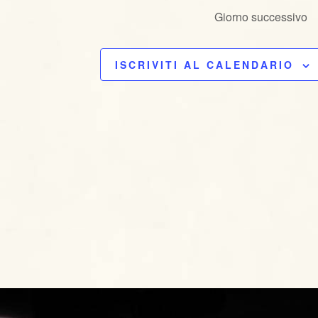
g
Giorno successivo
a
z
ISCRIVITI AL CALENDARIO
i
o
n
e