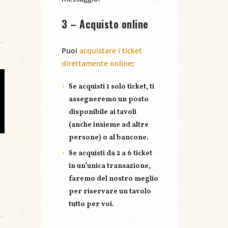
3 – Acquisto online
Puoi
acquistare i ticket
direttamente online
:
Se acquisti
1 solo ticket
, ti
assegneremo un posto
disponibile ai tavoli
(anche insieme ad altre
persone) o al bancone.
Se acquisti
da 2 a 6 ticket
in un’unica transazione,
faremo del nostro meglio
per riservare un
tavolo
tutto per voi
.