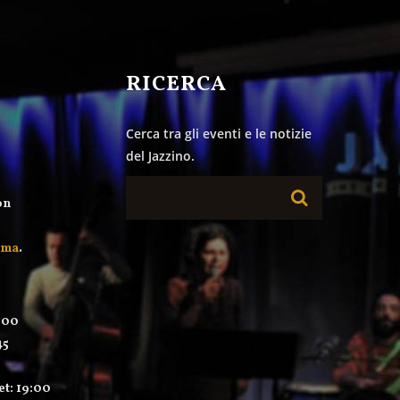
&
RICERCA
Cerca tra gli eventi e le notizie
del Jazzino.
on
mma
.
:00
45
et: 19:00