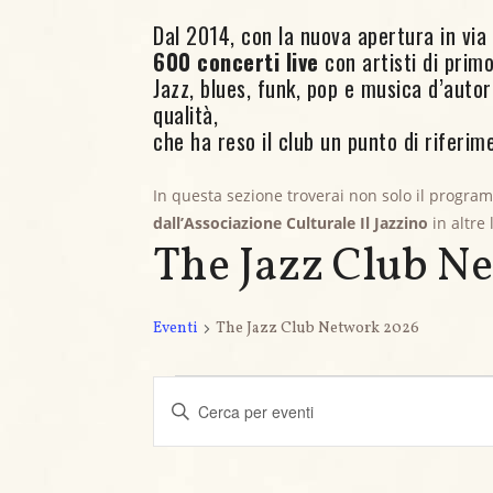
Dal 2014, con la nuova apertura in via C
600 concerti live
con artisti di primo 
Jazz, blues, funk, pop e musica d’aut
qualità,
che ha reso il club un punto di riferime
In questa sezione troverai non solo il progra
dall’Associazione Culturale Il Jazzino
in altre
The Jazz Club N
Eventi
The Jazz Club Network 2026
Eventi for 23 Ottobre
E
I
v
n
s
e
e