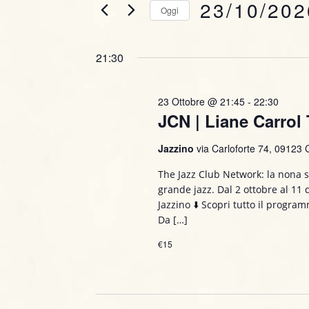
23/10/202
Oggi
r
n
i
S
t
s
e
21:30
c
l
i
i
e
P
23 Ottobre @ 21:45
-
22:30
R
z
JCN | Liane Carrol 
a
i
i
r
o
Jazzino
via Carloforte 74, 09123 C
o
n
c
l
a
The Jazz Club Network: la nona s
a
e
grande jazz. Dal 2 ottobre al 11
l
C
Jazzino ⬇️ Scopri tutto il progr
a
r
h
Da […]
d
i
a
€15
c
a
t
v
a
a
e
.
.