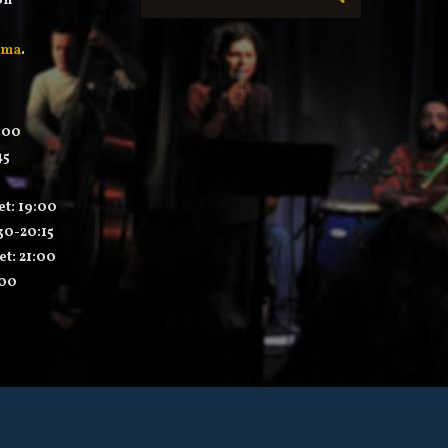
on
mma
.
:00
45
et: 19:00
:30-20:15
et: 21:00
:00