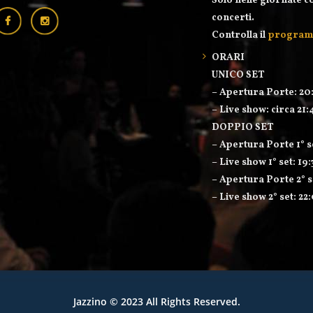
Solo nelle giornate c
concerti.
Controlla il
progra
ORARI
UNICO SET
– Apertura Porte: 20
– Live show: circa 21:
DOPPIO SET
– Apertura Porte 1° s
– Live show 1° set: 19
– Apertura Porte 2° s
– Live show 2° set: 22
Jazzino
© 2023 All Rights Reserved.