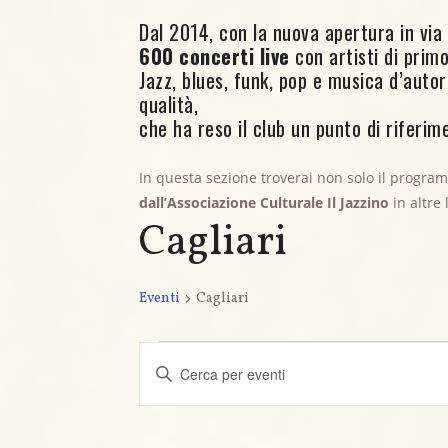
Dal 2014, con la nuova apertura in via C
600 concerti live
con artisti di primo 
Jazz, blues, funk, pop e musica d’aut
qualità,
che ha reso il club un punto di riferime
In questa sezione troverai non solo il progra
dall’Associazione Culturale Il Jazzino
in altre
Cagliari
Eventi
Cagliari
Eventi
E
I
v
n
s
e
e