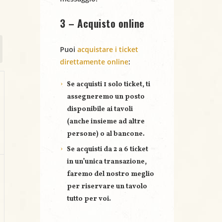
3 – Acquisto online
Puoi
acquistare i ticket
direttamente online
:
Se acquisti
1 solo ticket
, ti
assegneremo un posto
disponibile ai tavoli
(anche insieme ad altre
persone) o al bancone.
Se acquisti
da 2 a 6 ticket
in un’unica transazione,
faremo del nostro meglio
per riservare un
tavolo
tutto per voi
.