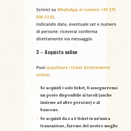
e
e
Scrivici su
WhatsApp al numero +39 375
N
836 5120
,
indicando
data
,
eventuale set
e
numero
a
di persone
: riceverai conferma
direttamente via messaggio.
v
3 – Acquisto online
i
g
Puoi
acquistare i ticket direttamente
online
:
a
Se acquisti
1 solo ticket
, ti assegneremo
z
un posto disponibile ai tavoli (anche
i
insieme ad altre persone) o al
bancone.
o
Se acquisti
da 2 a 6 ticket
in un’unica
n
transazione, faremo del nostro meglio