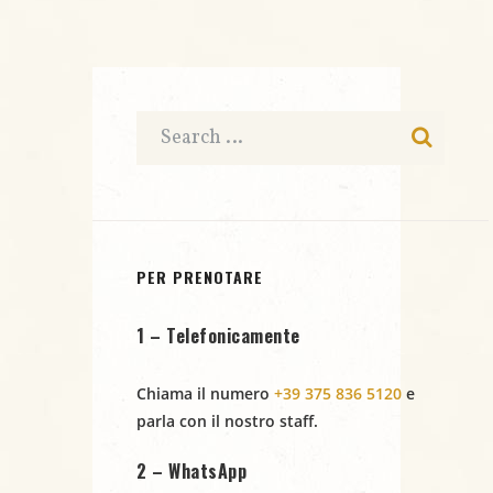
i
a
t
d
c
a
e
t
e
N
a
r
.
a
c
v
i
a
g
e
PER PRENOTARE
a
v
1 – Telefonicamente
z
i
i
Chiama il numero
+39 375 836 5120
e
s
parla con il nostro staff.
o
t
n
2 – WhatsApp