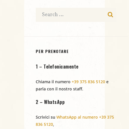
c
a
e
t
e
N
a
r
.
a
c
v
i
a
PER PRENOTARE
g
e
1 – Telefonicamente
a
v
z
Chiama il numero
+39 375 836 5120
e
i
i
parla con il nostro staff.
s
o
2 – WhatsApp
t
n
Scrivici su
WhatsApp al numero +39 375
e
e
836 5120
,