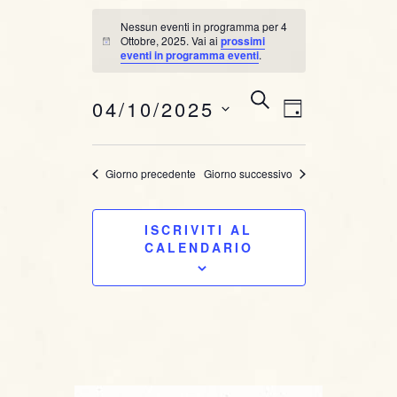
Nessun eventi in programma per 4
Ottobre, 2025. Vai ai
prossimi
N
eventi in programma eventi
.
o
t
i
E
E
C
04/10/2025
c
G
E
e
v
v
I
R
S
O
C
e
e
e
Giorno precedente
Giorno successivo
R
A
l
n
N
e
n
O
t
ISCRIVITI AL
z
t
CALENDARIO
i
o
o
i
V
n
i
a
R
l
s
i
a
t
d