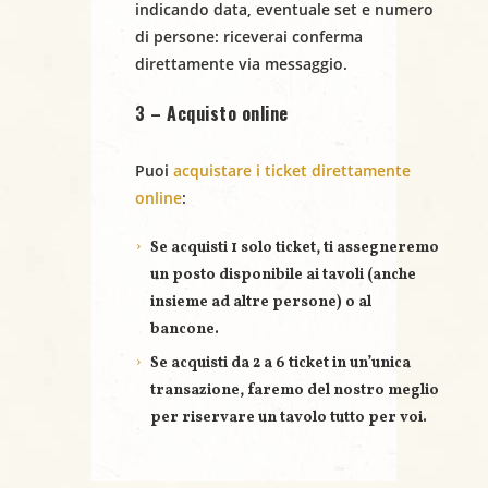
indicando
data
,
eventuale set
e
numero
N
di persone
: riceverai conferma
a
direttamente via messaggio.
v
3 – Acquisto online
i
Puoi
acquistare i ticket direttamente
g
online
:
a
Se acquisti
1 solo ticket
, ti assegneremo
un posto disponibile ai tavoli (anche
z
insieme ad altre persone) o al
bancone.
i
Se acquisti
da 2 a 6 ticket
in un’unica
o
transazione, faremo del nostro meglio
per riservare un
tavolo tutto per voi
.
n
e