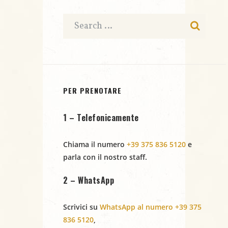
c
a
e
t
e
N
a
r
.
a
c
v
i
a
PER PRENOTARE
g
e
1 – Telefonicamente
a
v
z
Chiama il numero
+39 375 836 5120
e
i
i
parla con il nostro staff.
s
o
2 – WhatsApp
t
n
Scrivici su
WhatsApp al numero +39 375
e
e
836 5120
,