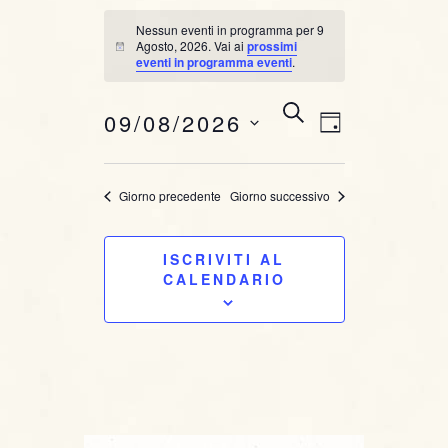
Nessun eventi in programma per 9
Agosto, 2026. Vai ai
prossimi
N
eventi in programma eventi
.
o
t
i
E
E
C
09/08/2026
c
G
E
e
v
v
I
R
S
O
C
e
e
e
Giorno precedente
Giorno successivo
R
A
l
n
N
e
n
O
t
ISCRIVITI AL
z
t
CALENDARIO
i
o
o
i
V
n
i
a
R
l
s
i
a
t
d