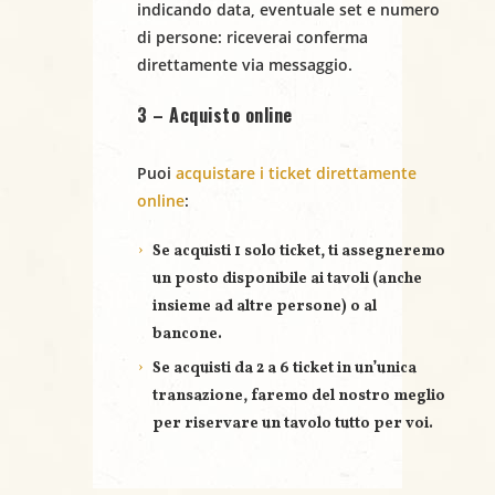
indicando
data
,
eventuale set
e
numero
N
di persone
: riceverai conferma
a
direttamente via messaggio.
v
3 – Acquisto online
i
Puoi
acquistare i ticket direttamente
g
online
:
a
Se acquisti
1 solo ticket
, ti assegneremo
un posto disponibile ai tavoli (anche
z
insieme ad altre persone) o al
bancone.
i
Se acquisti
da 2 a 6 ticket
in un’unica
o
transazione, faremo del nostro meglio
per riservare un
tavolo tutto per voi
.
n
e