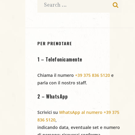
i
N
a
v
i
PER PRENOTARE
g
1 – Telefonicamente
a
Chiama il numero
+39 375 836 5120
e
z
parla con il nostro staff.
i
2 – WhatsApp
o
Scrivici su
WhatsApp al numero +39 375
n
836 5120
,
indicando
data
,
eventuale set
e
numero
e
di persone
: riceverai conferma