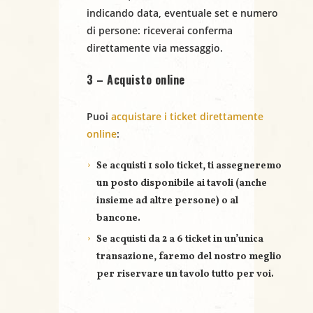
indicando
data
,
eventuale set
e
numero
a
di persone
: riceverai conferma
direttamente via messaggio.
v
3 – Acquisto online
i
g
Puoi
acquistare i ticket direttamente
online
:
a
Se acquisti
1 solo ticket
, ti assegneremo
z
un posto disponibile ai tavoli (anche
i
insieme ad altre persone) o al
bancone.
o
Se acquisti
da 2 a 6 ticket
in un’unica
n
transazione, faremo del nostro meglio
per riservare un
tavolo tutto per voi
.
e