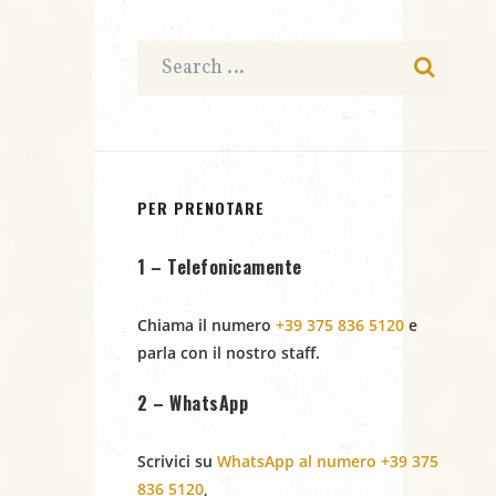
e
t
e
N
a
r
.
a
c
v
i
a
g
e
PER PRENOTARE
a
v
1 – Telefonicamente
z
i
i
Chiama il numero
+39 375 836 5120
e
s
parla con il nostro staff.
o
t
n
2 – WhatsApp
e
e
Scrivici su
WhatsApp al numero +39 375
N
836 5120
,