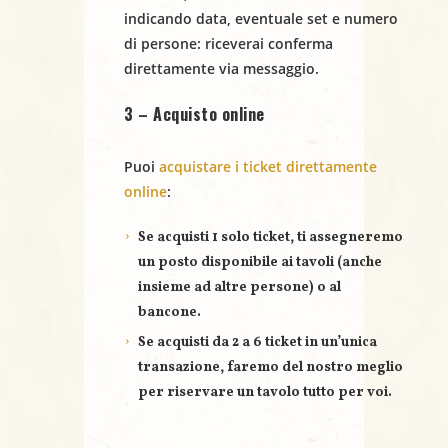
indicando
data
,
eventuale set
e
numero
a
di persone
: riceverai conferma
direttamente via messaggio.
v
3 – Acquisto online
i
g
Puoi
acquistare i ticket direttamente
online
:
a
Se acquisti
1 solo ticket
, ti assegneremo
z
un posto disponibile ai tavoli (anche
i
insieme ad altre persone) o al
bancone.
o
Se acquisti
da 2 a 6 ticket
in un’unica
n
transazione, faremo del nostro meglio
per riservare un
tavolo tutto per voi
.
e