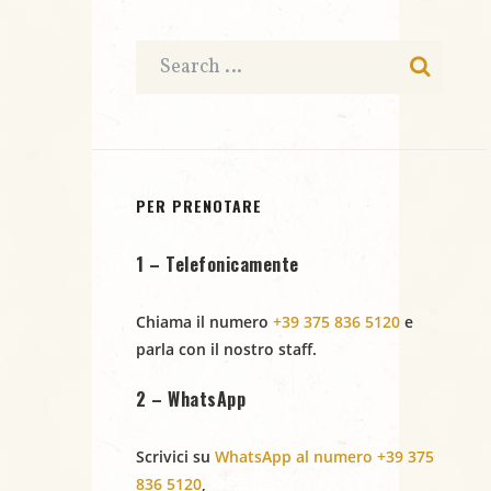
e
t
e
N
a
r
.
a
c
v
i
a
g
e
PER PRENOTARE
a
v
1 – Telefonicamente
z
i
i
Chiama il numero
+39 375 836 5120
e
s
parla con il nostro staff.
o
t
n
2 – WhatsApp
e
e
Scrivici su
WhatsApp al numero +39 375
N
836 5120
,