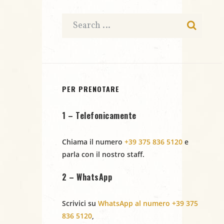
c
a
e
t
e
N
a
r
.
a
c
v
i
a
PER PRENOTARE
g
e
1 – Telefonicamente
a
v
z
Chiama il numero
+39 375 836 5120
e
i
i
parla con il nostro staff.
s
o
2 – WhatsApp
t
n
Scrivici su
WhatsApp al numero +39 375
e
e
836 5120
,