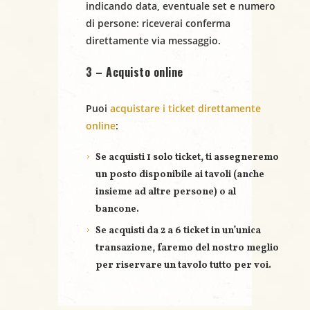
indicando
data
,
eventuale set
e
numero
N
di persone
: riceverai conferma
a
direttamente via messaggio.
v
3 – Acquisto online
i
Puoi
acquistare i ticket direttamente
g
online
:
a
Se acquisti
1 solo ticket
, ti assegneremo
un posto disponibile ai tavoli (anche
z
insieme ad altre persone) o al
bancone.
i
Se acquisti
da 2 a 6 ticket
in un’unica
o
transazione, faremo del nostro meglio
per riservare un
tavolo tutto per voi
.
n
e