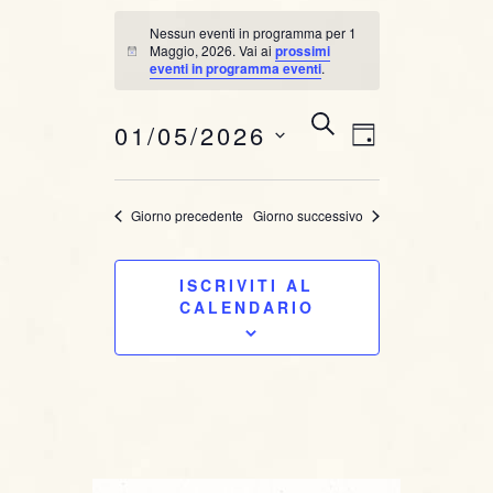
Nessun eventi in programma per 1
Maggio, 2026. Vai ai
prossimi
N
eventi in programma eventi
.
o
t
i
E
E
C
01/05/2026
c
G
E
e
v
v
I
R
S
O
C
e
e
e
Giorno precedente
Giorno successivo
R
A
l
n
N
e
n
O
t
ISCRIVITI AL
z
t
CALENDARIO
i
o
o
i
V
n
i
a
R
l
s
i
a
t
d