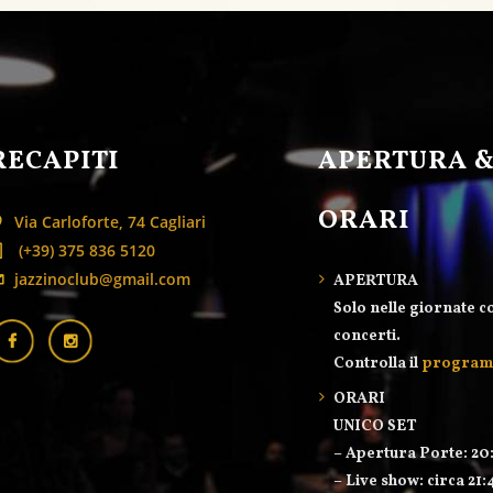
RECAPITI
APERTURA 
ORARI
Via Carloforte, 74 Cagliari
(+39) 375 836 5120
jazzinoclub@gmail.com
APERTURA
Solo nelle giornate c
concerti.
Controlla il
progra
ORARI
UNICO SET
– Apertura Porte: 20
– Live show: circa 21: