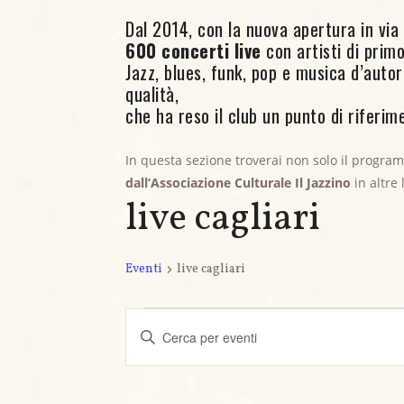
Dal 2014, con la nuova apertura in via C
600 concerti live
con artisti di primo 
Jazz, blues, funk, pop e musica d’aut
qualità,
che ha reso il club un punto di riferime
In questa sezione troverai non solo il progra
dall’Associazione Culturale Il Jazzino
in altre
live cagliari
Eventi
live cagliari
Eventi
E
I
v
n
s
e
e