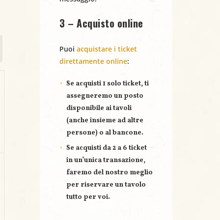
3 – Acquisto online
Puoi
acquistare i ticket
direttamente online
:
Se acquisti
1 solo ticket
, ti
assegneremo un posto
disponibile ai tavoli
(anche insieme ad altre
persone) o al bancone.
Se acquisti
da 2 a 6 ticket
in un’unica transazione,
faremo del nostro meglio
per riservare un
tavolo
tutto per voi
.