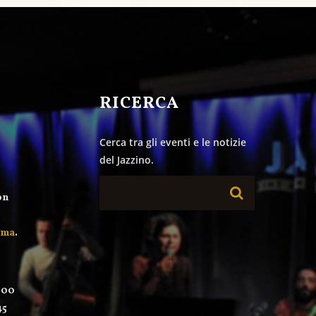
&
RICERCA
Cerca tra gli eventi e le notizie
del Jazzino.
on
mma
.
:00
45