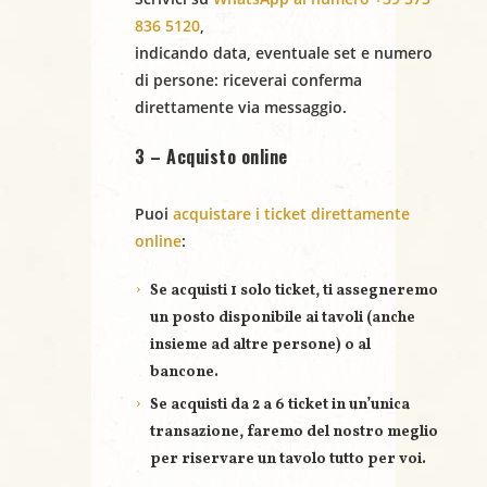
N
836 5120
,
indicando
data
,
eventuale set
e
numero
a
di persone
: riceverai conferma
direttamente via messaggio.
v
3 – Acquisto online
i
g
Puoi
acquistare i ticket direttamente
online
:
a
Se acquisti
1 solo ticket
, ti assegneremo
z
un posto disponibile ai tavoli (anche
i
insieme ad altre persone) o al
bancone.
o
Se acquisti
da 2 a 6 ticket
in un’unica
n
transazione, faremo del nostro meglio
per riservare un
tavolo tutto per voi
.
e