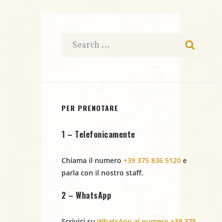
c
a
e
t
e
N
a
r
.
a
c
v
i
a
g
e
PER PRENOTARE
a
v
1 – Telefonicamente
z
i
i
Chiama il numero
+39 375 836 5120
e
s
parla con il nostro staff.
o
t
n
2 – WhatsApp
e
e
Scrivici su
WhatsApp al numero +39 375