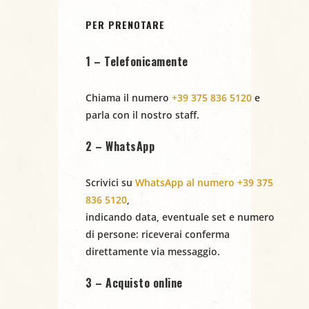
i
N
PER PRENOTARE
a
1 – Telefonicamente
v
i
Chiama il numero
+39 375 836 5120
e
parla con il nostro staff.
g
2 – WhatsApp
a
z
Scrivici su
WhatsApp al numero +39 375
836 5120
,
i
indicando
data
,
eventuale set
e
numero
di persone
: riceverai conferma
o
direttamente via messaggio.
n
3 – Acquisto online
e