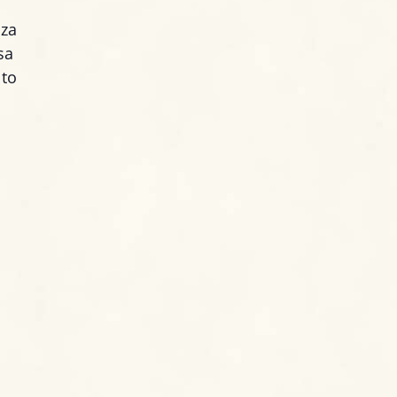
nza
sa
lto