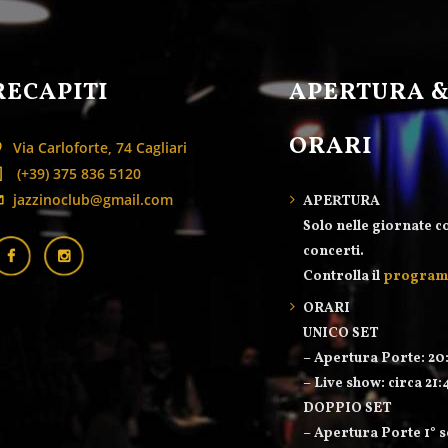
RECAPITI
APERTURA 
ORARI
Via Carloforte, 74 Cagliari
(+39) 375 836 5120
jazzinoclub@gmail.com
APERTURA
Solo nelle giornate c
concerti.
Controlla il
progra
ORARI
UNICO SET
– Apertura Porte: 20
– Live show: circa 21:
DOPPIO SET
– Apertura Porte 1° s