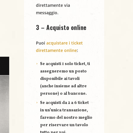
direttamente via
messaggio.
3 – Acquisto online
Puoi
acquistare i ticket
direttamente online
:
Se acquisti
1 solo ticket
, ti
assegneremo un posto
disponibile ai tavoli
(anche insieme ad altre
persone) o al bancone.
Se acquisti
da 2 a 6 ticket
in un’unica transazione,
faremo del nostro meglio
per riservare un
tavolo
tutto per voi
.