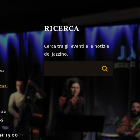
&
RICERCA
Cerca tra gli eventi e le notizie
del Jazzino.
on
mma
.
:00
45
et: 19:00