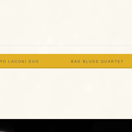
RO LACONI DUO
BAD BLUES QUARTET
@JAZZINO