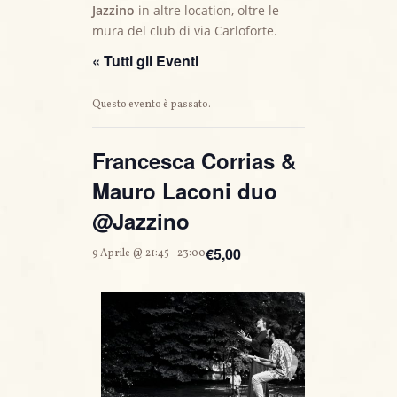
Jazzino
in altre location, oltre le
mura del club di via Carloforte.
« Tutti gli Eventi
Questo evento è passato.
Francesca Corrias &
Mauro Laconi duo
@Jazzino
€5,00
9 Aprile @ 21:45
-
23:00