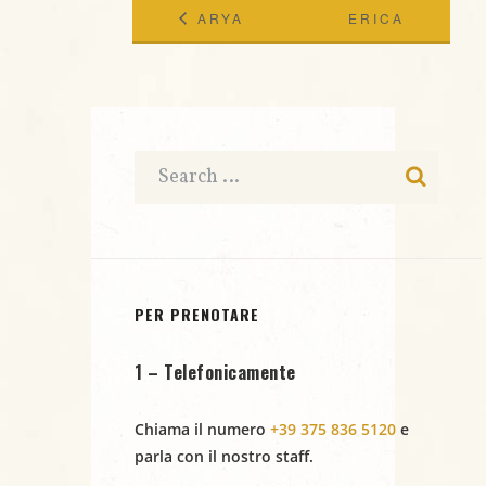
ARYA
ERICA
@JAZZINO
LOI
PRESENTA
MINA &
MIMI’
@JAZZINO
PER PRENOTARE
1 – Telefonicamente
Chiama il numero
+39 375 836 5120
e
parla con il nostro staff.