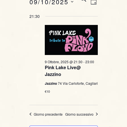
E
Ottobre, 2025
09/10/2025
G
E
v
v
I
R
S
21:30
O
C
e
e
e
R
A
l
n
N
e
n
O
t
z
t
i
o
o
i
V
n
9 Ottobre, 2025 @ 21:30
-
23:00
Pink Lake Live@
i
a
R
Jazzino
l
s
i
a
Jazzino
74 Via Carloforte, Cagliari
t
d
€10
c
a
e
t
e
N
a
Giorno precedente
Giorno successivo
r
.
a