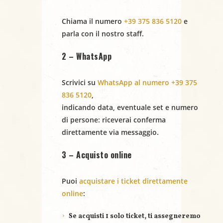
i
Chiama il numero
+39 375 836 5120
e
g
parla con il nostro staff.
a
2 – WhatsApp
z
Scrivici su
WhatsApp al numero +39 375
i
836 5120
,
indicando
data
,
eventuale set
e
numero
o
di persone
: riceverai conferma
direttamente via messaggio.
n
3 – Acquisto online
e
Puoi
acquistare i ticket direttamente
online
:
Se acquisti
1 solo ticket
, ti assegneremo