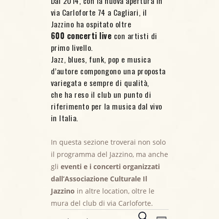
Dal 2014, con la nuova apertura in
via Carloforte 74 a Cagliari, il
Jazzino ha ospitato oltre
600 concerti live
con artisti di
primo livello.
Jazz, blues, funk, pop e musica
d’autore compongono una proposta
variegata e sempre di qualità,
che ha reso il club un punto di
riferimento per la musica dal vivo
in Italia.
In questa sezione troverai non solo
il programma del Jazzino, ma anche
gli
eventi e i concerti organizzati
dall’Associazione Culturale Il
Eventi for 9
Jazzino
in altre location, oltre le
mura del club di via Carloforte.
E
C