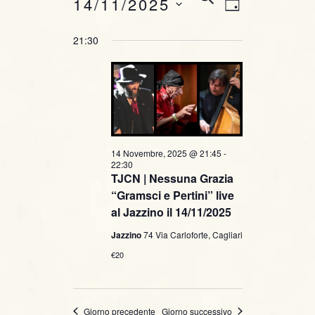
E
Novembre, 2025
14/11/2025
G
E
v
v
I
R
S
21:30
O
C
e
e
e
R
A
l
n
N
e
n
O
t
z
t
i
o
o
i
V
n
14 Novembre, 2025 @ 21:45
-
22:30
i
a
R
TJCN | Nessuna Grazia
l
“Gramsci e Pertini” live
s
i
a
al Jazzino il 14/11/2025
t
d
c
Jazzino
74 Via Carloforte, Cagliari
a
e
€20
t
e
N
a
r
.
a
Giorno precedente
Giorno successivo