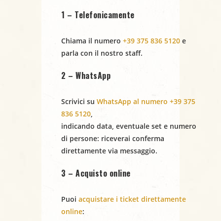
i
1 – Telefonicamente
g
Chiama il numero
+39 375 836 5120
e
a
parla con il nostro staff.
z
2 – WhatsApp
i
Scrivici su
WhatsApp al numero +39 375
836 5120
,
o
indicando
data
,
eventuale set
e
numero
n
di persone
: riceverai conferma
direttamente via messaggio.
e
3 – Acquisto online
Puoi
acquistare i ticket direttamente
online
: