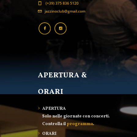
(+39) 375 836 5120
jazzinoclub@gmail.com
APERTURA &
ORARI
APERTURA
Solo nelle giornate con concerti.
Controlla il
programma
.
ORARI