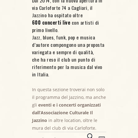
Dal 2014, con la nuova apertura in
via Carloforte 74 a Cagliari, il
Jazzino ha ospitato oltre
600 concerti live
con artisti di
primo livello.
Jazz, blues, funk, pop e musica
d’autore compongono una proposta
variegata e sempre di qualità,
che ha reso il club un punto di
riferimento per la musica dal vivo
in Italia.
In questa sezione troverai non solo
il programma del Jazzino, ma anche
gli
eventi e i concerti organizzati
dall’Associazione Culturale Il
Eventi for 14
Jazzino
in altre location, oltre le
mura del club di via Carloforte.
E
C