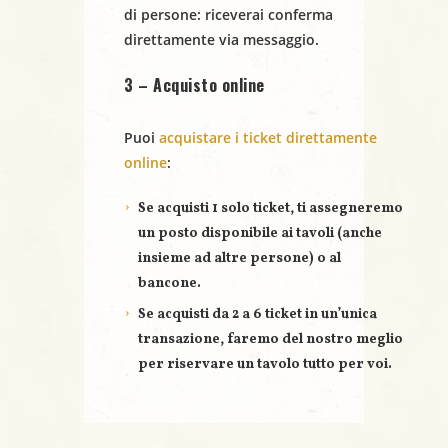
N
di persone
: riceverai conferma
a
direttamente via messaggio.
v
3 – Acquisto online
i
Puoi
acquistare i ticket direttamente
g
online
:
a
Se acquisti
1 solo ticket
, ti assegneremo
un posto disponibile ai tavoli (anche
z
insieme ad altre persone) o al
bancone.
i
Se acquisti
da 2 a 6 ticket
in un’unica
o
transazione, faremo del nostro meglio
per riservare un
tavolo tutto per voi
.
n
e