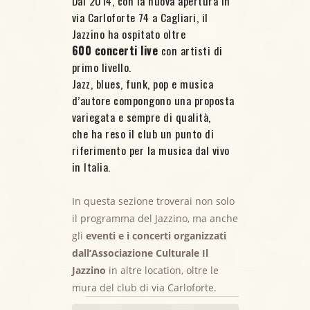
Dal 2014, con la nuova apertura in
via Carloforte 74 a Cagliari, il
Jazzino ha ospitato oltre
600 concerti live
con artisti di
primo livello.
Jazz, blues, funk, pop e musica
d’autore compongono una proposta
variegata e sempre di qualità,
che ha reso il club un punto di
riferimento per la musica dal vivo
in Italia.
In questa sezione troverai non solo
il programma del Jazzino, ma anche
gli
eventi e i concerti organizzati
dall’Associazione Culturale Il
Eventi for 24
Jazzino
in altre location, oltre le
mura del club di via Carloforte.