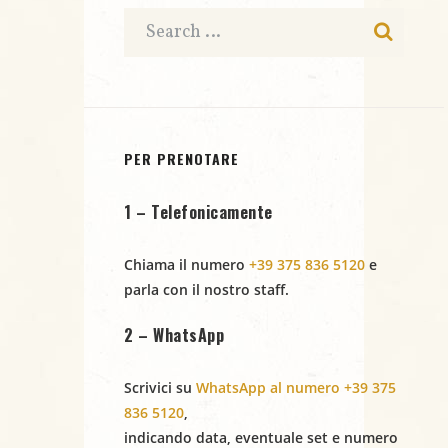
e
t
e
N
a
r
.
a
c
v
i
a
PER PRENOTARE
g
e
1 – Telefonicamente
a
v
z
Chiama il numero
+39 375 836 5120
e
i
i
parla con il nostro staff.
s
o
2 – WhatsApp
t
n
Scrivici su
WhatsApp al numero +39 375
e
e
836 5120
,
indicando
data
,
eventuale set
e
numero