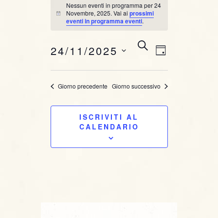
Novembre, 2025
Nessun eventi in programma per 24
Novembre, 2025. Vai ai
prossimi
N
eventi in programma eventi
.
o
t
i
E
E
C
24/11/2025
c
G
E
e
v
v
I
R
S
O
C
e
e
e
Giorno precedente
Giorno successivo
R
A
l
n
N
e
n
O
t
ISCRIVITI AL
z
t
CALENDARIO
i
o
o
i
V
n
i
a
R
l
s
i
a
t
d
c
a