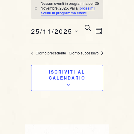
Novembre, 2025
Nessun eventi in programma per 25
Novembre, 2025. Vai ai
prossimi
N
eventi in programma eventi
.
o
t
i
E
E
C
25/11/2025
c
G
E
e
v
v
I
R
S
O
C
e
e
e
Giorno precedente
Giorno successivo
R
A
l
n
N
e
n
O
t
ISCRIVITI AL
z
t
CALENDARIO
i
o
o
i
V
n
i
a
R
l
s
i
a
t
d
c
a