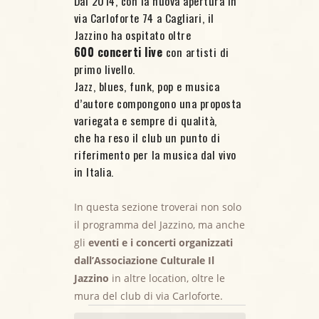
Dal 2014, con la nuova apertura in
via Carloforte 74 a Cagliari, il
Jazzino ha ospitato oltre
600 concerti live
con artisti di
primo livello.
Jazz, blues, funk, pop e musica
d’autore compongono una proposta
variegata e sempre di qualità,
che ha reso il club un punto di
riferimento per la musica dal vivo
in Italia.
In questa sezione troverai non solo
il programma del Jazzino, ma anche
gli
eventi e i concerti organizzati
dall’Associazione Culturale Il
Eventi for 25
Jazzino
in altre location, oltre le
mura del club di via Carloforte.