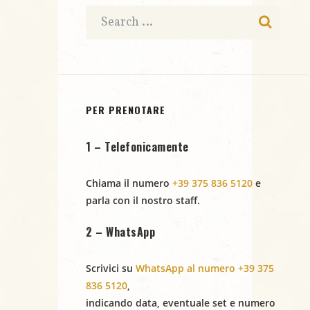
e
t
e
N
a
r
.
a
c
v
i
a
PER PRENOTARE
g
e
1 – Telefonicamente
a
v
z
Chiama il numero
+39 375 836 5120
e
i
i
parla con il nostro staff.
s
o
2 – WhatsApp
t
n
Scrivici su
WhatsApp al numero +39 375
e
e
836 5120
,
indicando
data
,
eventuale set
e
numero