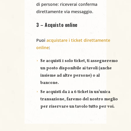
N
di persone
: riceverai conferma
a
direttamente via messaggio.
v
3 – Acquisto online
i
Puoi
acquistare i ticket direttamente
g
online
:
a
Se acquisti
1 solo ticket
, ti assegneremo
un posto disponibile ai tavoli (anche
z
insieme ad altre persone) o al
bancone.
i
Se acquisti
da 2 a 6 ticket
in un’unica
o
transazione, faremo del nostro meglio
per riservare un
tavolo tutto per voi
.
n
e