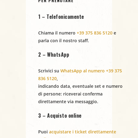
PER PRENOTARE
i
1 – Telefonicamente
g
a
Chiama il numero
+39 375 836 5120
e
parla con il nostro staff.
z
2 – WhatsApp
i
Scrivici su
WhatsApp al numero +39 375
o
836 5120
,
n
indicando
data
,
eventuale set
e
numero
di persone
: riceverai conferma
e
direttamente via messaggio.
3 – Acquisto online
Puoi
acquistare i ticket direttamente