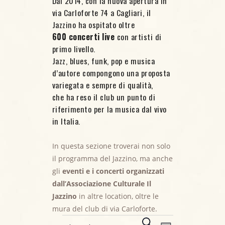
Dal 2014, con la nuova apertura in
via Carloforte 74 a Cagliari, il
Jazzino ha ospitato oltre
600 concerti live
con artisti di
primo livello.
Jazz, blues, funk, pop e musica
d’autore compongono una proposta
variegata e sempre di qualità,
che ha reso il club un punto di
riferimento per la musica dal vivo
in Italia.
In questa sezione troverai non solo
il programma del Jazzino, ma anche
gli
eventi e i concerti organizzati
dall’Associazione Culturale Il
Eventi for 29
Jazzino
in altre location, oltre le
mura del club di via Carloforte.
E
C