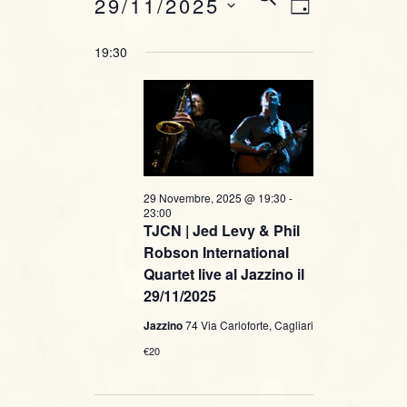
E
Novembre, 2025
29/11/2025
G
E
v
v
I
R
S
19:30
O
C
e
e
e
R
A
l
n
N
e
n
O
t
z
t
i
o
o
i
V
n
29 Novembre, 2025 @ 19:30
-
23:00
i
a
R
TJCN | Jed Levy & Phil
l
Robson International
s
i
a
Quartet live al Jazzino il
t
d
29/11/2025
c
a
e
Jazzino
74 Via Carloforte, Cagliari
t
e
N
€20
a
r
.
a