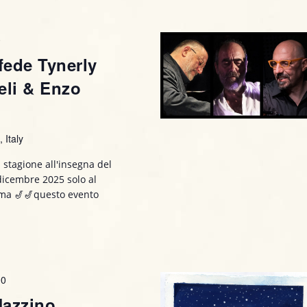
0
fede Tynerly
eli & Enzo
 Italy
 stagione all'insegna del
 dicembre 2025 solo al
amma 🎷🎷questo evento
00
Jazzino