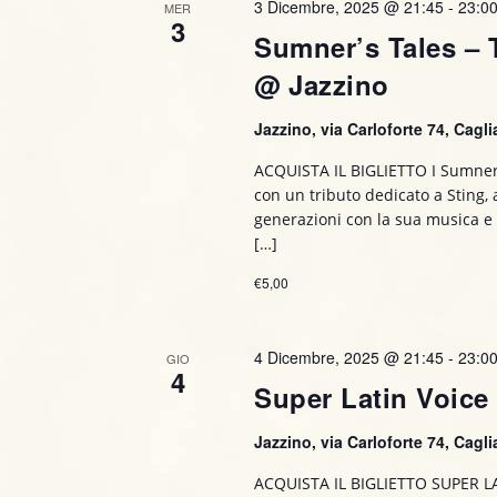
s
3 Dicembre, 2025 @ 21:45
-
23:0
MER
E
3
Sumner’s Tales – T
t
v
@ Jazzino
e
e
n
Jazzino, via Carloforte 74, Caglia
t
N
i
ACQUISTA IL BIGLIETTO I Sumner’
a
p
con un tributo dedicato a Sting, 
e
generazioni con la sua musica e il
v
r
[…]
P
i
€5,00
a
g
r
o
4 Dicembre, 2025 @ 21:45
-
23:0
GIO
a
4
l
Super Latin Voice
a
z
C
Jazzino, via Carloforte 74, Caglia
i
h
ACQUISTA IL BIGLIETTO SUPER LA
i