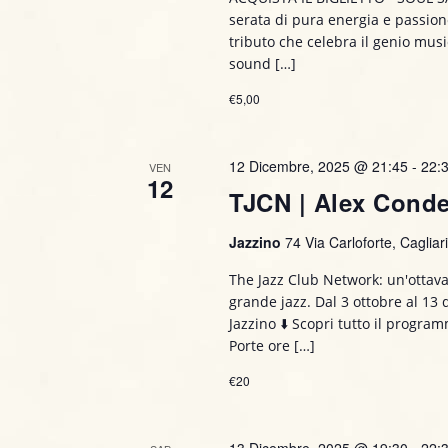
serata di pura energia e passione
tributo che celebra il genio musi
sound […]
€5,00
12 Dicembre, 2025 @ 21:45
-
22:
VEN
12
TJCN | Alex Conde
Jazzino
74 Via Carloforte, Cagliari,
The Jazz Club Network: un'ottava
grande jazz. Dal 3 ottobre al 13
Jazzino ⬇️ Scopri tutto il progr
Porte ore […]
€20
13 Dicembre, 2025 @ 19:30
-
22: