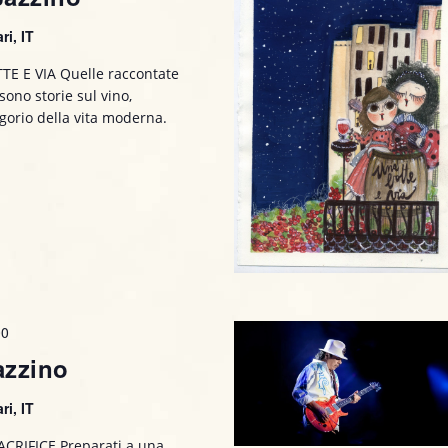
ri, IT
E E VIA Quelle raccontate
 sono storie sul vino,
ogorio della vita moderna.
00
azzino
ri, IT
CRIFICE Preparati a una