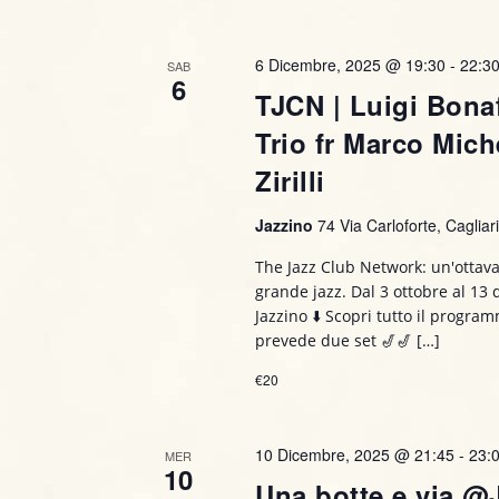
6 Dicembre, 2025 @ 19:30
-
22:3
SAB
6
TJCN | Luigi Bona
Trio fr Marco Mich
Zirilli
Jazzino
74 Via Carloforte, Cagliari,
The Jazz Club Network: un'ottava
grande jazz. Dal 3 ottobre al 13
Jazzino ⬇️ Scopri tutto il progr
prevede due set 🎷🎷 […]
€20
10 Dicembre, 2025 @ 21:45
-
23:
MER
10
Una botte e via @