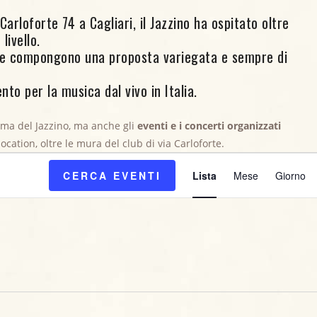
arloforte 74 a Cagliari, il Jazzino ha ospitato oltre
livello.
ore compongono una proposta variegata e sempre di
nto per la musica dal vivo in Italia.
mma del Jazzino, ma anche gli
eventi e i concerti organizzati
 location, oltre le mura del club di via Carloforte.
E
CERCA EVENTI
Lista
Mese
Giorno
v
e
n
t
o