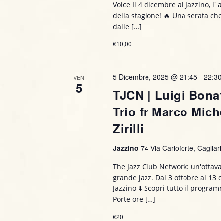
o
Voice Il 4 dicembre al Jazzino, l
a
della stagione! 🔥 Una serata che
v
n
dalle […]
e
€10,00
e
.
5 Dicembre, 2025 @ 21:45
-
22:3
VEN
5
TJCN | Luigi Bona
Trio fr Marco Mich
Zirilli
Jazzino
74 Via Carloforte, Cagliari,
The Jazz Club Network: un'ottava
grande jazz. Dal 3 ottobre al 13
Jazzino ⬇️ Scopri tutto il progr
Porte ore […]
€20