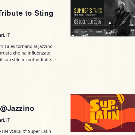
0
o
ribute to Sting
n
e
ri, IT
s Tales tornano al Jazzino
artista che ha influenzato
 suo stile inconfondibile. Il
0
 @Jazzino
ri, IT
TIN VOICE 🌴 Super Latin