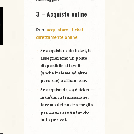
3 – Acquisto online
Puoi
acquistare i ticket
direttamente online
:
Se acquisti
1 solo ticket
, ti
assegneremo un posto
disponibile ai tavoli
(anche insieme ad altre
persone) o al bancone.
Se acquisti
da 2 a 6 ticket
in un’unica transazione,
faremo del nostro meglio
per riservare un
tavolo
tutto per voi
.