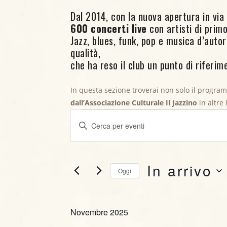
Dal 2014, con la nuova apertura in via C
600 concerti live
con artisti di primo 
Jazz, blues, funk, pop e musica d’aut
qualità,
che ha reso il club un punto di riferime
In questa sezione troverai non solo il progra
Eventi
dall’Associazione Culturale Il Jazzino
in altre
E
I
v
n
s
e
e
In arrivo
Oggi
r
n
i
S
t
s
e
c
Novembre 2025
l
i
i
e