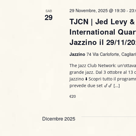
P
R
z
29 Novembre, 2025 @ 19:30
-
23
SAB
a
29
i
TJCN | Jed Levy &
i
r
o
o
International Quart
n
c
l
a
Jazzino il 29/11/2
a
e
l
C
a
Jazzino
74 Via Carloforte, Cagliari,
r
h
d
The Jazz Club Network: un'ottava
i
a
c
grande jazz. Dal 3 ottobre al 13
a
t
Jazzino ⬇️ Scopri tutto il progr
v
a
a
prevede due set 🎷🎷 […]
e
.
e
.
€20
C
v
e
Dicembre 2025
r
i
c
a