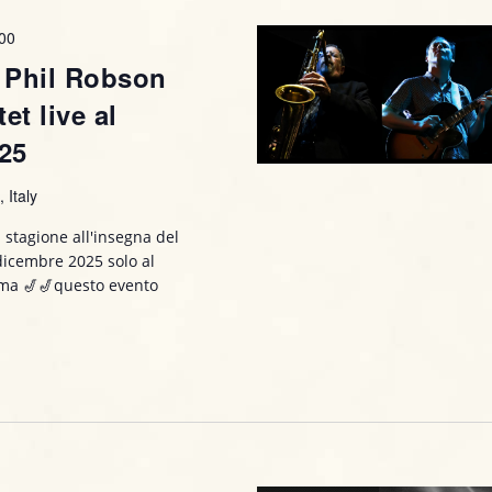
V
i
:00
s
 Phil Robson
t
et live al
025
e
N
 Italy
a
 stagione all'insegna del
 dicembre 2025 solo al
v
amma 🎷🎷questo evento
i
g
a
z
i