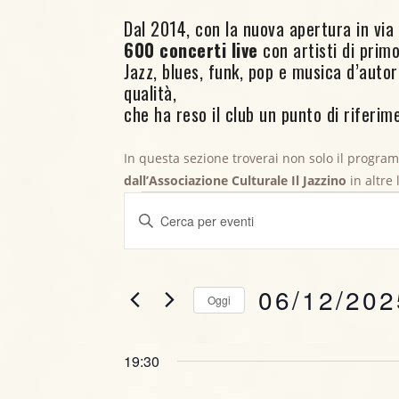
Dal 2014, con la nuova apertura in via C
600 concerti live
con artisti di primo 
Jazz, blues, funk, pop e musica d’aut
qualità,
che ha reso il club un punto di riferime
In questa sezione troverai non solo il progra
Eventi for 6 Di
dall’Associazione Culturale Il Jazzino
in altre
E
I
v
n
s
e
e
06/12/202
Oggi
r
n
i
S
t
s
e
19:30
c
l
i
i
e