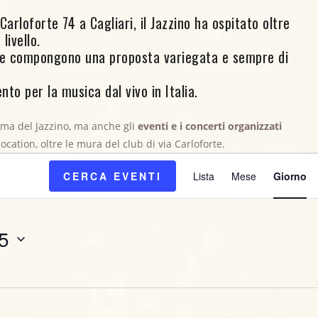
arloforte 74 a Cagliari, il Jazzino ha ospitato oltre
livello.
ore compongono una proposta variegata e sempre di
nto per la musica dal vivo in Italia.
mma del Jazzino, ma anche gli
eventi e i concerti organizzati
cembre, 2025
 location, oltre le mura del club di via Carloforte.
E
CERCA EVENTI
Lista
Mese
Giorno
v
e
5
n
t
o