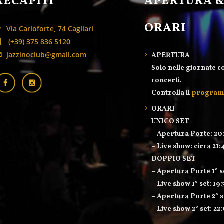
RECAPITI
APERTURA 
ORARI
Via Carloforte, 74 Cagliari
(+39) 375 836 5120
jazzinoclub@gmail.com
APERTURA
Solo nelle giornate c
concerti.
Controlla il
progra
ORARI
UNICO SET
– Apertura Porte: 20
– Live show: circa 21:
DOPPIO SET
– Apertura Porte 1° s
– Live show 1° set: 19
– Apertura Porte 2° s
– Live show 2° set: 22