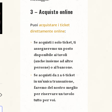
3 – Acquisto online
Puoi
acquistare i ticket
direttamente online
:
Se acquisti
1 solo ticket
, ti
assegneremo un posto
disponibile ai tavoli
(anche insieme ad altre
persone) o al bancone.
Se acquisti
da 2 a 6 ticket
in un’unica transazione,
faremo del nostro meglio
per riservare un
tavolo
tutto per voi
.