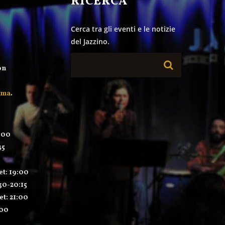
&
RICERCA
Cerca tra gli eventi e le notizie
del Jazzino.
on
mma
.
:00
45
et: 19:00
:30-20:15
et: 21:00
:00