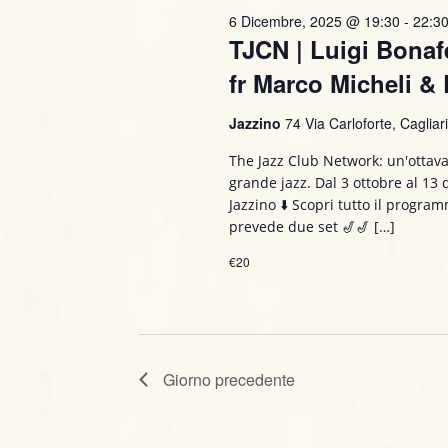
P
6 Dicembre, 2025 @ 19:30
-
22:3
R
z
TJCN | Luigi Bonaf
a
i
i
r
o
fr Marco Micheli & E
o
n
c
l
Jazzino
74 Via Carloforte, Cagliar
a
a
e
l
The Jazz Club Network: un'ottava
C
a
grande jazz. Dal 3 ottobre al 13
r
h
d
Jazzino ⬇️ Scopri tutto il progr
i
a
prevede due set 🎷🎷 […]
c
a
t
€20
v
a
a
e
.
e
.
C
v
e
Giorno precedente
r
i
c
a