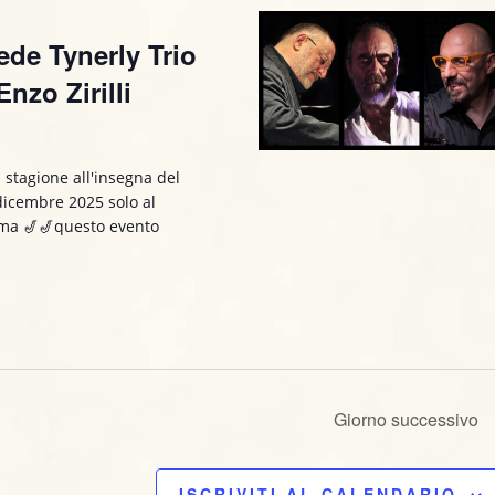
V
0
i
ede Tynerly Trio
s
nzo Zirilli
t
i
e
 stagione all'insegna del
N
 dicembre 2025 solo al
a
amma 🎷🎷questo evento
v
i
g
a
Giorno successivo
z
i
ISCRIVITI AL CALENDARIO