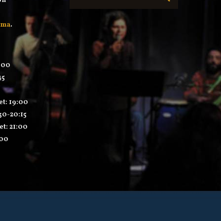
on
mma
.
:00
45
et: 19:00
:30-20:15
et: 21:00
:00