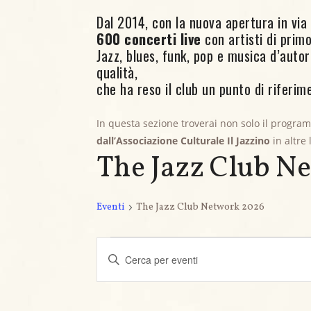
Dal 2014, con la nuova apertura in via C
600 concerti live
con artisti di primo 
Jazz, blues, funk, pop e musica d’aut
qualità,
che ha reso il club un punto di riferime
In questa sezione troverai non solo il progra
dall’Associazione Culturale Il Jazzino
in altre
The Jazz Club N
Eventi
The Jazz Club Network 2026
Eventi
E
I
v
n
s
e
e