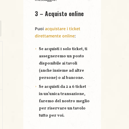
3 – Acquisto online
Puoi
acquistare i ticket
direttamente online
:
Se acquisti
1 solo ticket
, ti
assegneremo un posto
disponibile ai tavoli
(anche insieme ad altre
persone) o al bancone.
Se acquisti
da 2 a 6 ticket
in un’unica transazione,
faremo del nostro meglio
per riservare un
tavolo
tutto per voi
.