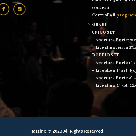
Solo nelle giornate c
concerti.
Controlla il
progra
ORARI
UNICO SET
– Apertura Porte: 20
– Live show: circa 21:
DOPPIO SET
– Apertura Porte 1° s
– Live show 1° set: 19
– Apertura Porte 2° s
– Live show 2° set: 22
Jazzino
© 2023 All Rights Reserved.