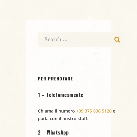
s
o
n
t
n
t
e
e
i
N
a
v
i
PER PRENOTARE
g
1 – Telefonicamente
a
Chiama il numero
+39 375 836 5120
e
z
parla con il nostro staff.
i
2 – WhatsApp