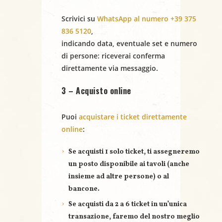
o
Scrivici su
WhatsApp al numero +39 375
n
836 5120
,
indicando
data
,
eventuale set
e
numero
e
di persone
: riceverai conferma
direttamente via messaggio.
3 – Acquisto online
Puoi
acquistare i ticket direttamente
online
:
Se acquisti
1 solo ticket
, ti assegneremo
un posto disponibile ai tavoli (anche
insieme ad altre persone) o al
bancone.
Se acquisti
da 2 a 6 ticket
in un’unica
transazione, faremo del nostro meglio