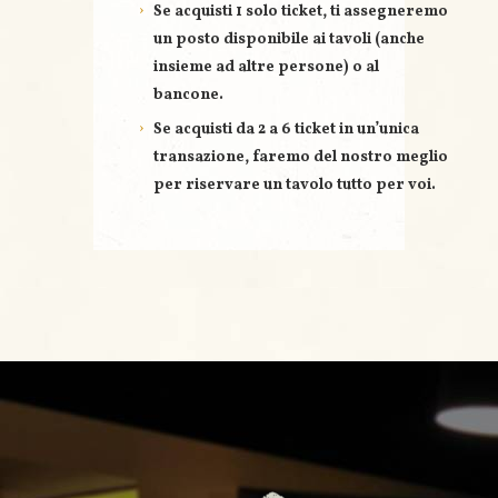
e
Se acquisti
1 solo ticket
, ti assegneremo
un posto disponibile ai tavoli (anche
insieme ad altre persone) o al
bancone.
Se acquisti
da 2 a 6 ticket
in un’unica
transazione, faremo del nostro meglio
per riservare un
tavolo tutto per voi
.