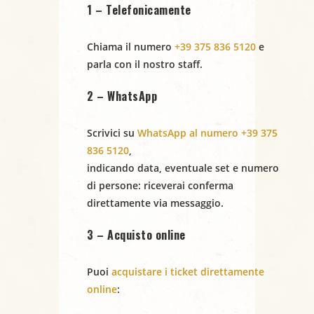
i
1 – Telefonicamente
N
Chiama il numero
+39 375 836 5120
e
a
parla con il nostro staff.
v
2 – WhatsApp
i
Scrivici su
WhatsApp al numero +39 375
g
836 5120
,
a
indicando
data
,
eventuale set
e
numero
di persone
: riceverai conferma
z
direttamente via messaggio.
i
3 – Acquisto online
o
Puoi
acquistare i ticket direttamente
n
online
: