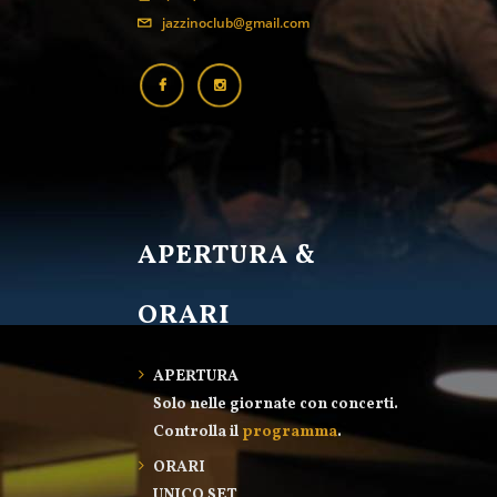
jazzinoclub@gmail.com
APERTURA &
ORARI
APERTURA
Solo nelle giornate con concerti.
Controlla il
programma
.
ORARI
UNICO SET