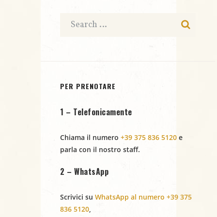
c
a
e
t
e
N
a
r
.
a
c
v
i
a
PER PRENOTARE
g
e
1 – Telefonicamente
a
v
z
Chiama il numero
+39 375 836 5120
e
i
i
parla con il nostro staff.
s
o
2 – WhatsApp
t
n
Scrivici su
WhatsApp al numero +39 375
e
e
836 5120
,