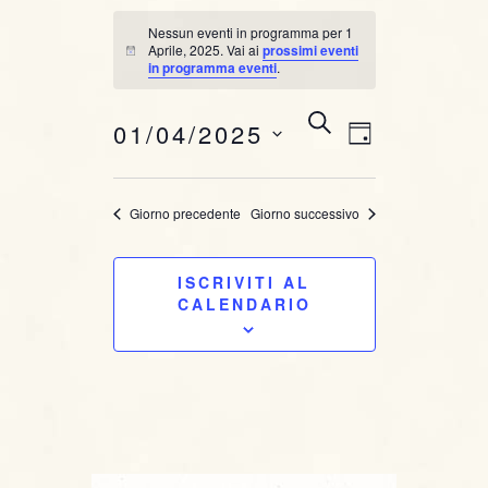
Nessun eventi in programma per 1
Aprile, 2025. Vai ai
prossimi eventi
N
in programma eventi
.
o
t
i
E
E
C
01/04/2025
c
G
E
e
v
v
I
R
S
O
C
e
e
e
Giorno precedente
Giorno successivo
R
A
l
n
N
e
n
O
t
ISCRIVITI AL
z
t
CALENDARIO
i
o
o
i
V
n
i
a
R
l
s
i
a
t
d