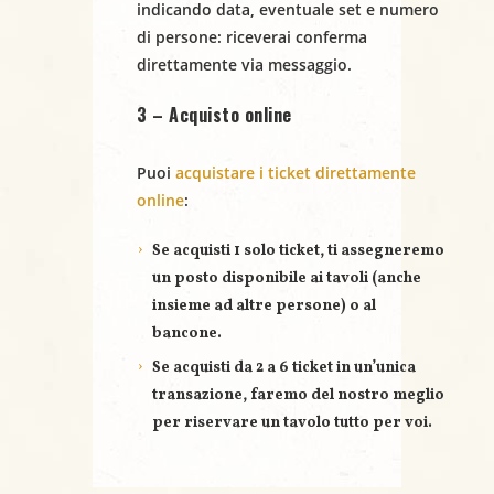
indicando
data
,
eventuale set
e
numero
N
di persone
: riceverai conferma
a
direttamente via messaggio.
v
3 – Acquisto online
i
Puoi
acquistare i ticket direttamente
g
online
:
a
Se acquisti
1 solo ticket
, ti assegneremo
un posto disponibile ai tavoli (anche
z
insieme ad altre persone) o al
bancone.
i
Se acquisti
da 2 a 6 ticket
in un’unica
o
transazione, faremo del nostro meglio
per riservare un
tavolo tutto per voi
.
n
e