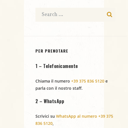
c
a
e
t
e
N
a
r
.
a
c
v
i
a
PER PRENOTARE
g
e
1 – Telefonicamente
a
v
z
Chiama il numero
+39 375 836 5120
e
i
i
parla con il nostro staff.
s
o
2 – WhatsApp
t
n
Scrivici su
WhatsApp al numero +39 375
e
e
836 5120
,