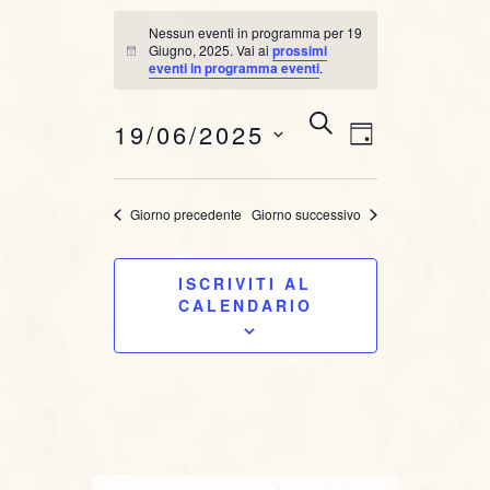
Nessun eventi in programma per 19
Giugno, 2025. Vai ai
prossimi
N
eventi in programma eventi
.
o
t
i
E
E
C
19/06/2025
c
G
E
e
v
v
I
R
S
O
C
e
e
e
Giorno precedente
Giorno successivo
R
A
l
n
N
e
n
O
t
ISCRIVITI AL
z
t
CALENDARIO
i
o
o
i
V
n
i
a
R
l
s
i
a
t
d