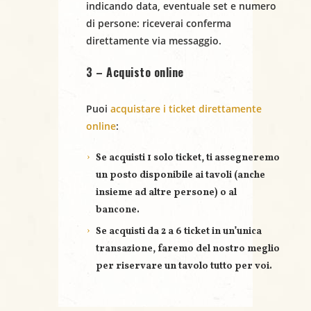
indicando
data
,
eventuale set
e
numero
N
di persone
: riceverai conferma
a
direttamente via messaggio.
v
3 – Acquisto online
i
Puoi
acquistare i ticket direttamente
g
online
:
a
Se acquisti
1 solo ticket
, ti assegneremo
un posto disponibile ai tavoli (anche
z
insieme ad altre persone) o al
bancone.
i
Se acquisti
da 2 a 6 ticket
in un’unica
o
transazione, faremo del nostro meglio
per riservare un
tavolo tutto per voi
.
n
e