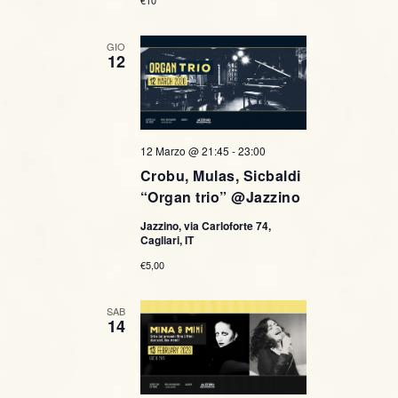
€10
GIO
12
12 Marzo @ 21:45
-
23:00
Crobu, Mulas, Sicbaldi
“Organ trio” @Jazzino
Jazzino, via Carloforte 74,
Cagliari, IT
€5,00
SAB
14