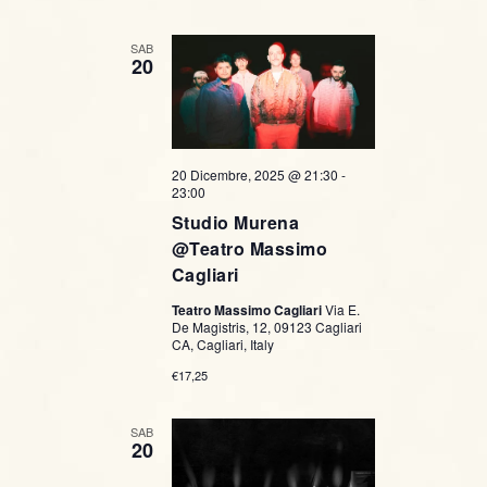
c
v
SAB
i
a
20
g
e
a
v
z
20 Dicembre, 2025 @ 21:30
-
i
23:00
i
Studio Murena
s
o
@Teatro Massimo
Cagliari
t
n
Teatro Massimo Cagliari
Via E.
e
e
De Magistris, 12, 09123 Cagliari
CA, Cagliari, Italy
N
€17,25
a
SAB
20
v