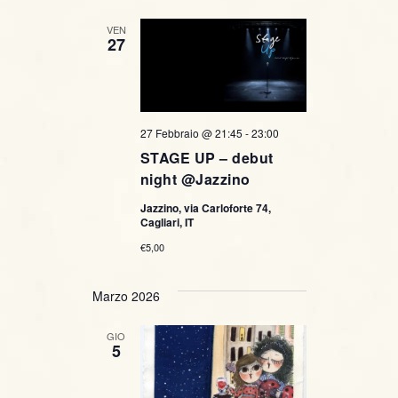
VEN
27
27 Febbraio @ 21:45
-
23:00
STAGE UP – debut
night @Jazzino
Jazzino, via Carloforte 74,
Cagliari, IT
€5,00
Marzo 2026
GIO
5