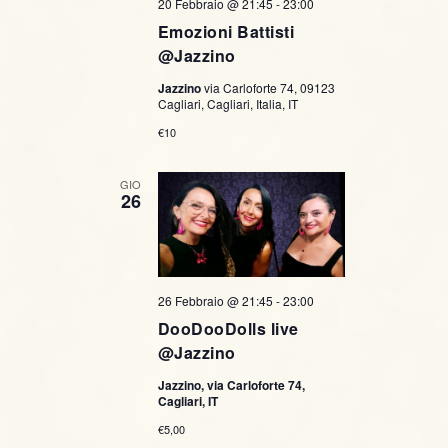
20 Febbraio @ 21:45
-
23:00
Emozioni Battisti
@Jazzino
Jazzino
via Carloforte 74, 09123
Cagliari, Cagliari, Italia, IT
€10
GIO
26
26 Febbraio @ 21:45
-
23:00
DooDooDolls live
@Jazzino
Jazzino, via Carloforte 74,
Cagliari, IT
€5,00