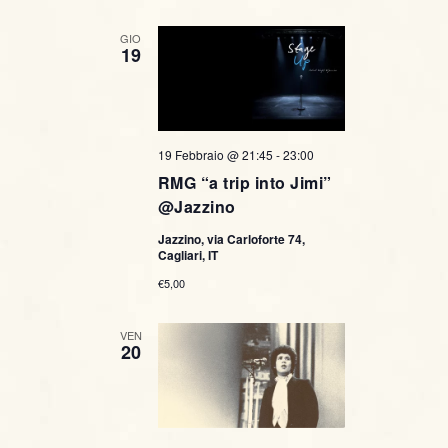
GIO
19
19 Febbraio @ 21:45
-
23:00
RMG “a trip into Jimi”
@Jazzino
Jazzino, via Carloforte 74,
Cagliari, IT
€5,00
VEN
20