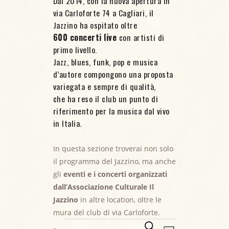
Dal 2014, con la nuova apertura in
via Carloforte 74 a Cagliari, il
Jazzino ha ospitato oltre
600 concerti live
con artisti di
primo livello.
Jazz, blues, funk, pop e musica
d’autore compongono una proposta
variegata e sempre di qualità,
che ha reso il club un punto di
riferimento per la musica dal vivo
in Italia.
In questa sezione troverai non solo
il programma del Jazzino, ma anche
gli
eventi e i concerti organizzati
dall’Associazione Culturale Il
Jazzino
in altre location, oltre le
mura del club di via Carloforte.
Eventi
E
C