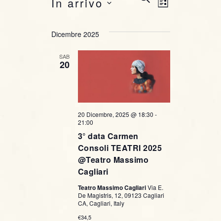
E
In arrivo
L
E
v
v
I
R
S
S
C
e
e
Dicembre 2025
e
T
A
l
n
A
SAB
e
n
20
t
z
t
i
o
o
i
V
n
20 Dicembre, 2025 @ 18:30
-
i
a
R
21:00
l
3° data Carmen
s
i
a
Consoli TEATRI 2025
t
d
@Teatro Massimo
c
a
Cagliari
e
t
e
Teatro Massimo Cagliari
Via E.
N
a
De Magistris, 12, 09123 Cagliari
CA, Cagliari, Italy
r
.
a
€34,5