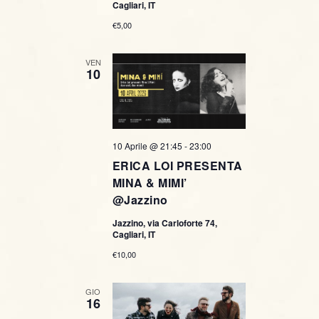
Cagliari, IT
€5,00
VEN
10
10 Aprile @ 21:45
-
23:00
ERICA LOI PRESENTA
MINA & MIMI’
@Jazzino
Jazzino, via Carloforte 74,
Cagliari, IT
€10,00
GIO
16