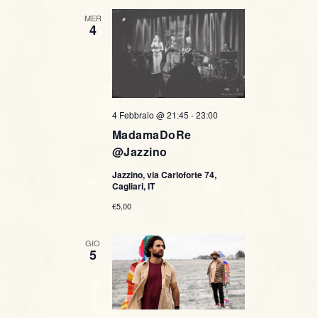
MER
4
4 Febbraio @ 21:45
-
23:00
MadamaDoRe
@Jazzino
Jazzino, via Carloforte 74,
Cagliari, IT
€5,00
GIO
5