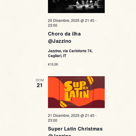
i
g
20 Dicembre, 2025 @ 21:45
-
23:00
a
Choro da ilha
@Jazzino
z
Jazzino, via Carloforte 74,
Cagliari, IT
i
€10,00
o
DOM
n
21
e
21 Dicembre, 2025 @ 21:45
-
23:00
Super Latin Christmas
@Jazzino