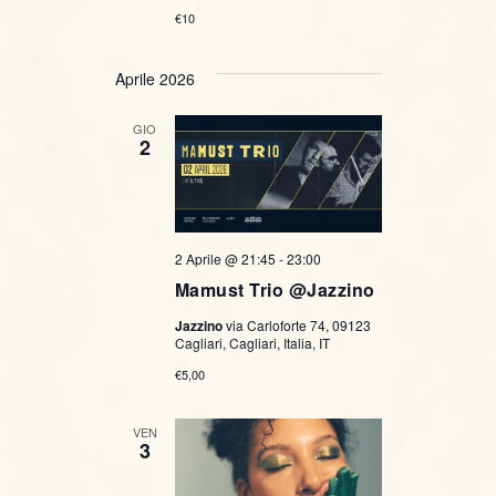
€10
Aprile 2026
GIO
2
2 Aprile @ 21:45
-
23:00
Mamust Trio @Jazzino
Jazzino
via Carloforte 74, 09123
Cagliari, Cagliari, Italia, IT
€5,00
VEN
3