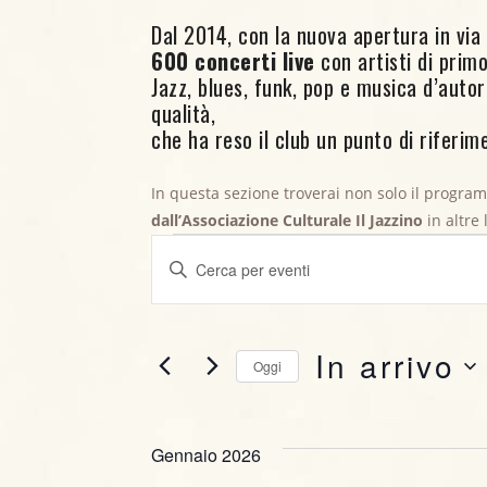
Dal 2014, con la nuova apertura in via C
600 concerti live
con artisti di primo 
Jazz, blues, funk, pop e musica d’aut
qualità,
che ha reso il club un punto di riferime
In questa sezione troverai non solo il progra
Eventi
dall’Associazione Culturale Il Jazzino
in altre
E
I
v
n
s
e
e
In arrivo
Oggi
r
n
i
S
t
s
e
c
Gennaio 2026
l
i
i
e