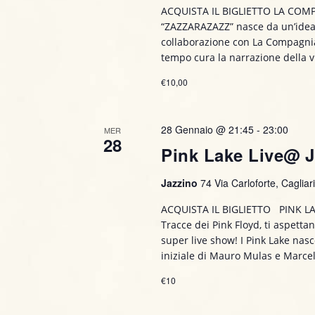
s
ACQUISTA IL BIGLIETTO LA C
E
t
“ZAZZARAZAZZ” nasce da un’idea 
v
collaborazione con La Compagn
e
e
tempo cura la narrazione della v
n
€10,00
t
N
i
a
p
28 Gennaio @ 21:45
-
23:00
MER
e
28
v
Pink Lake Live@ J
r
P
i
Jazzino
74 Via Carloforte, Cagliari,
a
g
r
ACQUISTA IL BIGLIETTO PINK LAKE
o
Tracce dei Pink Floyd, ti aspetta
a
super live show! I Pink Lake nas
l
iniziale di Mauro Mulas e Marce
a
z
C
€10
i
h
i