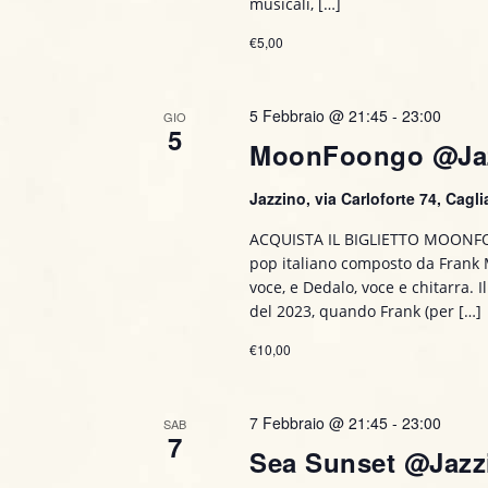
musicali, […]
€5,00
5 Febbraio @ 21:45
-
23:00
GIO
5
MoonFoongo @Ja
Jazzino, via Carloforte 74, Caglia
ACQUISTA IL BIGLIETTO MOONF
pop italiano composto da Frank M
voce, e Dedalo, voce e chitarra. Il
del 2023, quando Frank (per […]
€10,00
7 Febbraio @ 21:45
-
23:00
SAB
7
Sea Sunset @Jazz