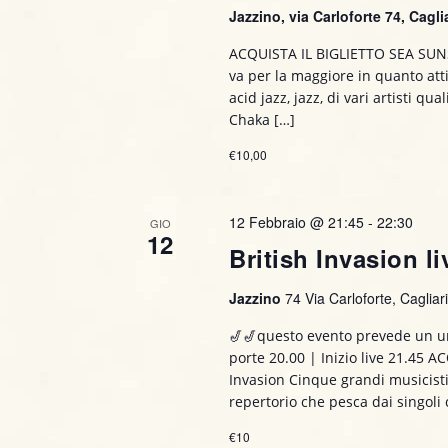
Jazzino, via Carloforte 74, Caglia
ACQUISTA IL BIGLIETTO SEA SUN
va per la maggiore in quanto atti
acid jazz, jazz, di vari artisti qu
Chaka […]
€10,00
12 Febbraio @ 21:45
-
22:30
GIO
12
British Invasion l
Jazzino
74 Via Carloforte, Cagliari,
🎷🎷questo evento prevede un u
porte 20.00 | Inizio live 21.45 A
Invasion Cinque grandi musicist
repertorio che pesca dai singoli
€10