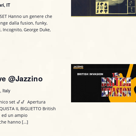
ri, IT
SET Hanno un genere che
nge dalla fusion, funky,
ali, Incognito, George Duke,
ive @Jazzino
 Italy
nico set 🎷🎷 Apertura
CQUISTA IL BIGLIETTO British
i ed un ampio
 che hanno […]