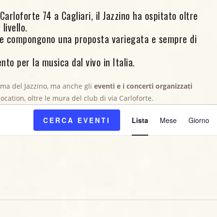
arloforte 74 a Cagliari, il Jazzino ha ospitato oltre
livello.
ore compongono una proposta variegata e sempre di
nto per la musica dal vivo in Italia.
mma del Jazzino, ma anche gli
eventi e i concerti organizzati
 location, oltre le mura del club di via Carloforte.
E
CERCA EVENTI
Lista
Mese
Giorno
v
e
n
t
o