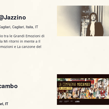
V
i
s
 @Jazzino
t
gliari, Cagliari, Italia, IT
e
o tra le Grandi Emozioni di
N
a Mi ritorni in mente a Il
Emozioni e La canzone del
a
v
i
g
ocambo
a
z
i
ri, IT