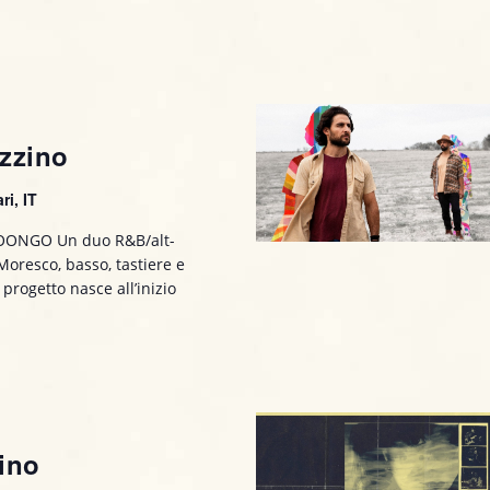
zzino
ri, IT
OONGO Un duo R&B/alt-
oresco, basso, tastiere e
 progetto nasce all’inizio
ino