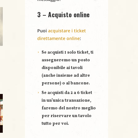
3 – Acquisto online
Puoi
acquistare i ticket
direttamente online
:
Se acquisti
1 solo ticket
, ti
assegneremo un posto
disponibile ai tavoli
(anche insieme ad altre
persone) o al bancone.
Se acquisti
da 2 a 6 ticket
in un’unica transazione,
faremo del nostro meglio
per riservare un
tavolo
tutto per voi
.