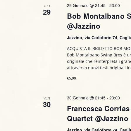
o
29 Gennaio @ 21:45
-
23:00
GIO
a
29
v
Bob Montalbano 
n
e
@Jazzino
e
.
Jazzino, via Carloforte 74, Caglia
ACQUISTA IL BIGLIETTO BOB 
Bob Montalbano Swing Bros è un
originale che reinterpreta i grand
attraverso nuovi testi originali in
€5,00
30 Gennaio @ 21:45
-
23:00
VEN
30
Francesca Corrias
Quartet @Jazzino
Jazzino, via Carloforte 74, Caglia