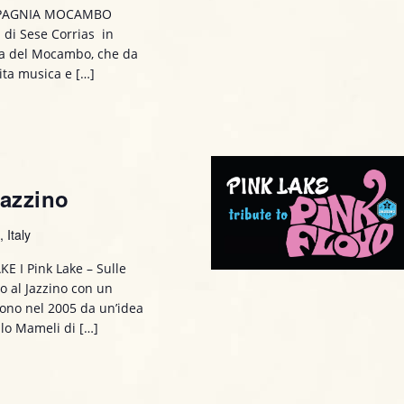
o
OMPAGNIA MOCAMBO
di Sese Corrias in
n
ia del Mocambo, che da
e
ita musica e […]
azzino
 Italy
 I Pink Lake – Sulle
no al Jazzino con un
cono nel 2005 da un’idea
llo Mameli di […]