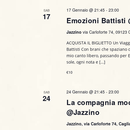
P
R
z
17 Gennaio @ 21:45
-
23:00
SAB
a
17
i
Emozioni Battisti
i
r
o
o
n
c
Jazzino
via Carloforte 74, 09123 Ca
l
a
a
ACQUISTA IL BIGLIETTO Un Viaggi
e
l
C
Battisti Con brani che spaziano d
a
r
mio canto libero, passando per 
h
d
sole, ogni nota e […]
i
a
c
a
€10
t
v
a
a
e
.
24 Gennaio @ 21:45
-
23:00
e
.
SAB
24
C
La compagnia m
v
e
@Jazzino
r
i
c
Jazzino, via Carloforte 74, Caglia
a